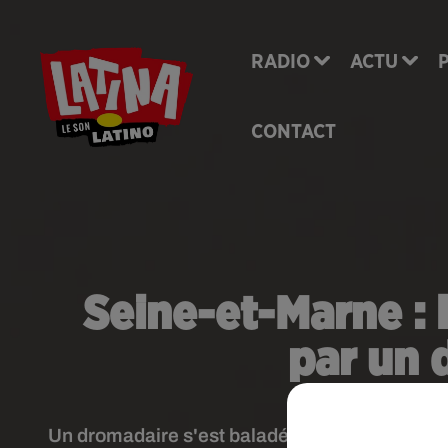
RADIO
ACTU
CONTACT
Seine-et-Marne : 
par un 
Un dromadaire s'est baladé sur les voies de la