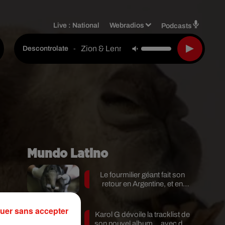
Live :
National
Webradios
Podcasts
Zion & Lennox
-
Descontrolate
Mundo Latino
Le fourmilier géant fait son
retour en Argentine, et en
pleine...
uer sans accepter
Karol G dévoile la tracklist de
 a
son nouvel album… avec des