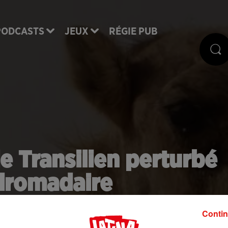
PODCASTS
JEUX
RÉGIE PUB
le Transilien perturbé
dromadaire
Contin
 ligne R ce jeudi matin, en Seine-et-Marne. Le trafic