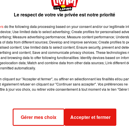
é perturbé.
Le respect de votre vie privée est notre priorité
t image:
Piabay
ers
do the following data processing based on your consent and/or our legitimate int
device; Use limited data to select advertising; Create profiles for personalised adver
 dépaysants. Ce jeudi matin en Seine-et-Marne, les usagers de l
vertising; Measure advertising performance; Measure content performance; Unders
dait sur les voies entre Fontainebleau-Avon et Melun, a contraint 
ns of data from different sources; Develop and improve services; Create profiles to 
alised content; Use limited data to select content; Ensure security, prevent and detect
ompre le trafic.
ertising and content; Save and communicate privacy choices. These technologies
 (on est formels vu la photo du suspect) ne déambule plus sur le
and browsing data to offer following functionalities: Identify devices based on infor
eolocation data; Match and combine data from other data sources; Link different de
eprendre.
pic.twitter.com/pUgFzkG8ER
nsmitted automatically.
@LIGNER_SNCF)
17 janvier 2019
cliquant sur "Accepter et fermer", ou affiner en sélectionnant les finalités et/ou pa
ma sur les voies », avant d’affirmer qu’il s’agissait bien d’un
 également refuser en cliquant sur "Continuer sans accepter". Vos préférences ne 
tre à jour vos choix, ou retirer votre consentement à tout moment via le lien "Gérer 
er qui a eu le temps de capturer la scène pour le moins insolite.
c est ralenti sur l'ensemble de la ligne.
es à FONTAINEBLEAU AVON.
https://t.co/ymDopcWDJN
Gérer mes choix
Accepter et fermer
@LIGNER_SNCF)
17 janvier 2019