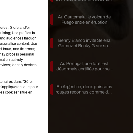
invités...
Au Guatemala, le volcan de
Fuego entre en éruption
erest: Store and/or
tising; Use profiles to
a
tand audiences through
Benny Blanco invite Selena
à
personalise content; Use
Gomez et Becky G sur son
 fraud, and fix errors;
nouveau single
 may process personal
s
mation actively
Au Portugal, une forêt est
vices; Identify devices
désormais certifiée pour ses
bienfaits...
rtenaires dans "Gérer
s'appliqueront que pour
En Argentine, deux poissons
les cookies" situé en
rouges reconnus comme des
êtres...