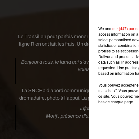
ét
Crédi
We and
our (447) partn
access information on a 
Le Transilien peut parfois mener dans des endroits très
select personalised ad
ligne R en ont fait les frais. Un dromadaire qui se bala
statistics or combinatio
profiles to select person
interr
Deliver and present adv
Bonjour à tous, le lama qui s’avère être un dromadaire
data such as IP address 
requested; Use precise g
voies. La circulation a pu r
based on information tra
— Ligne R SNCF (
Vous pouvez accepter en 
La SNCF a d’abord communiqué sur la présence d’un « la
mes choix". Vous pouvez
ce site. Vous pouvez met
dromadaire, photo à l’appui. La photo provient d’un usag
bas de chaque page.
Infotrafic
#LigneR
: Le trafi
Motif : présence d'un lama sur les voi
— Ligne R SNCF (