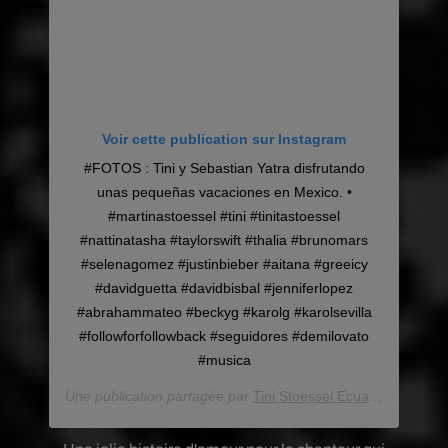
Voir cette publication sur Instagram
#FOTOS : Tini y Sebastian Yatra disfrutando
unas pequeñas vacaciones en Mexico. •
#martinastoessel #tini #tinitastoessel
#nattinatasha #taylorswift #thalia #brunomars
#selenagomez #justinbieber #aitana #greeicy
#davidguetta #davidbisbal #jenniferlopez
#abrahammateo #beckyg #karolg #karolsevilla
#followforfollowback #seguidores #demilovato
#musica
Une publication partagée par
Tini Stoessel Ecuador News®
(