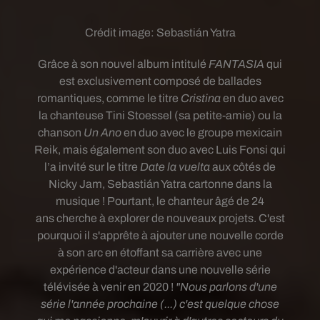
Crédit image:
Sebastián Yatra
Grâce à son nouvel album intitulé
FANTASIA
qui
est exclusivement composé de ballades
romantiques, comme le titre
Cristina
en duo avec
la chanteuse Tini Stoessel (sa petite-amie) ou la
chanson
Un Ano
en duo avec le groupe mexicain
Reik, mais également son duo avec Luis Fonsi qui
l’a invité sur le titre
Date la vuelta
aux côtés de
Nicky Jam, Sebastián Yatra cartonne dans la
musique ! Pourtant, le chanteur âgé de 24
ans
cherche à explorer de nouveaux projets.
C'est
pourquoi il s'apprête à ajouter une nouvelle corde
à son arc en étoffant sa carrière avec une
expérience d'acteur dans une nouvelle série
télévisée à venir en 2020 !
"Nous parlons d'une
série l'année prochaine (...) c
'est quelque chose