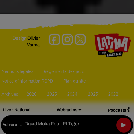
Design
Olivier
Varma
Mentions légales
Règlements des jeux
Notice d’information RGPD
Plan du site
Archives
2026
2025
2024
2023
2022
Live :
National
Webradios
Podcasts
David Moka Feat. El Tiger
Volvere
-