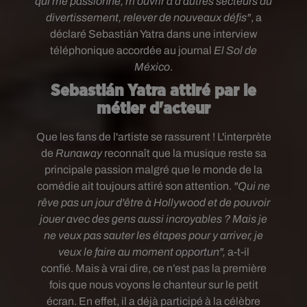
qui me passionne, m'ouvrir à d'autres secteurs du
divertissement, relever de nouveaux défis"
, a
déclaré Sebastián Yatra dans une interview
téléphonique accordée au journal
El Sol de
México
.
Sebastián Yatra attiré par le
métier d'acteur
Que les fans de l'artiste se rassurent ! L'interprète
de
Runaway
reconnaît que la musique reste sa
principale passion malgré que le monde de la
comédie ait toujours attiré son attention.
"Qui ne
rêve pas un jour d'être à Hollywood et de pouvoir
jouer avec des gens aussi incroyables ? Mais je
ne veux pas sauter les étapes pour y arriver, je
veux le faire au moment opportun",
a-t-il
confié.
Mais à vrai dire, ce n’est pas la première
fois que nous voyons le chanteur sur le petit
écran.
En effet, il
a déjà participé à la célèbre