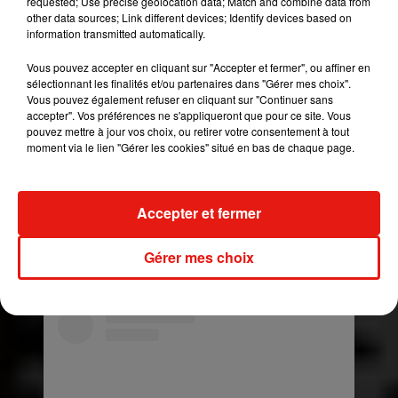
requested; Use precise geolocation data; Match and combine data from
other data sources; Link different devices; Identify devices based on
moment été communiquée sur le titre et le
information transmitted automatically.
synopsis de ce nouveau projet. Quoiqu'il en soit,
cela reste une aubaine pour le colombien qui file
Vous pouvez accepter en cliquant sur "Accepter et fermer", ou affiner en
le parfait amour avec sa dulcinée Tini Stoessel.
sélectionnant les finalités et/ou partenaires dans "Gérer mes choix".
Vous pouvez également refuser en cliquant sur "Continuer sans
En effet, les deux artistes se sont récemment
accepter". Vos préférences ne s'appliqueront que pour ce site. Vous
affichés très proches dans les médias et sur les
pouvez mettre à jour vos choix, ou retirer votre consentement à tout
réseaux sociaux lors de leurs vacances
moment via le lien "Gérer les cookies" situé en bas de chaque page.
au Mexique où ils ont décidé de passer du bon
temps en tête à tête. Sur plusieurs clichés
dévoilés par un compte fan de Tini Stoessel, les
Accepter et fermer
internautes ont ainsi pu découvrir les deux
tourtereaux allongés dans le sable, en train de
Gérer mes choix
s'embrasser fougueusement.