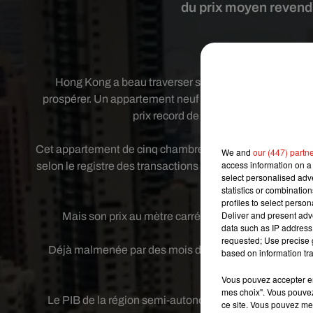
du prix moyen revendi
Crédit image:
Pi
Hong Kong a beau traverser sa pire récession depu
prospérer. Un appartement neuf de 313 mètres carrés vien
prix record de 156 000 euros le mètre
Cet appartement de cinq chambres, situé sur les hauteurs
We and
our (447) partn
access information on a 
selon le registre des transactions pour 459,4 millions de
select personalised ad
i
statistics or combinatio
profiles to select person
Deliver and present adv
Mais son prix au mètre carré est inédit, et illustre 
data such as IP address 
requested; Use precise g
Déjà malmenée par des mois de manifestations en 2019
based on information tra
pandémie et la 
Vous pouvez accepter en 
mes choix". Vous pouvez
Le PIB de la région semi-autonome chinoise s'est cont
ce site. Vous pouvez met