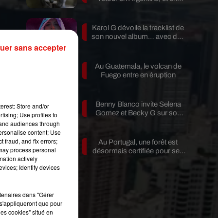
pleine...
Karol G dévoile la tracklist de
son nouvel album… avec des
invités...
uer sans accepter
Au Guatemala, le volcan de
n
Fuego entre en éruption
té
Benny Blanco invite Selena
erest: Store and/or
Gomez et Becky G sur son
tising; Use profiles to
en
nouveau single
tand audiences through
personalise content; Use
 fraud, and fix errors;
Au Portugal, une forêt est
 may process personal
désormais certifiée pour ses
mation actively
bienfaits...
vices; Identify devices
rtenaires dans "Gérer
s'appliqueront que pour
les cookies" situé en