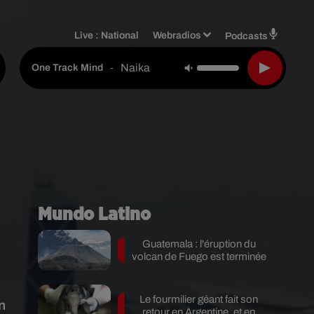
Live :
National
Webradios
Podcasts
Naika
-
One Track Mind
Mundo Latino
Guatemala : l'éruption du
volcan de Fuego est terminée
Le fourmilier géant fait son
n
retour en Argentine, et en