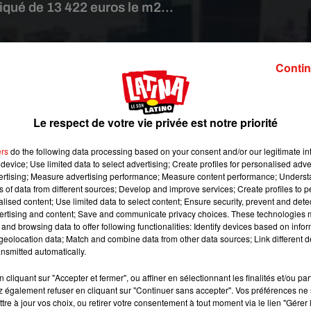
qué de 13 422 euros le m2...
xabay - photo d'illustration
Contin
is de nombreuses années, son marché immobilier continuer de
t de s'y vendre pour l'équivalent de 49 millions d'euros, soit u
 carré, rapportent mercredi les médias locaux.
Le respect de votre vie privée est notre priorité
 de Mid-Levels, quartier prisé de l'île de Hong Kong, a été ache
ers
do the following data processing based on your consent and/or our legitimate int
device; Use limited data to select advertising; Create profiles for personalised adver
 dollars hongkongais, ce qui n'est pas un record en soi pour un bi
vertising; Measure advertising performance; Measure content performance; Unders
mmobilier.
ns of data from different sources; Develop and improve services; Create profiles to 
alised content; Use limited data to select content; Ensure security, prevent and detect
ertising and content; Save and communicate privacy choices. These technologies
à nouveau les écarts de richesse dans l'ex-colonie britannique.
and browsing data to offer following functionalities: Identify devices based on infor
eolocation data; Match and combine data from other data sources; Link different de
, l'économie hongkongaise a pris de plein fouet l'impact de la
nsmitted automatically.
fermeture des frontières.
cliquant sur "Accepter et fermer", ou affiner en sélectionnant les finalités et/ou pa
 également refuser en cliquant sur "Continuer sans accepter". Vos préférences ne 
racté de 6,1% en 2020, un record, et le taux de chômage atteint
tre à jour vos choix, ou retirer votre consentement à tout moment via le lien "Gérer 