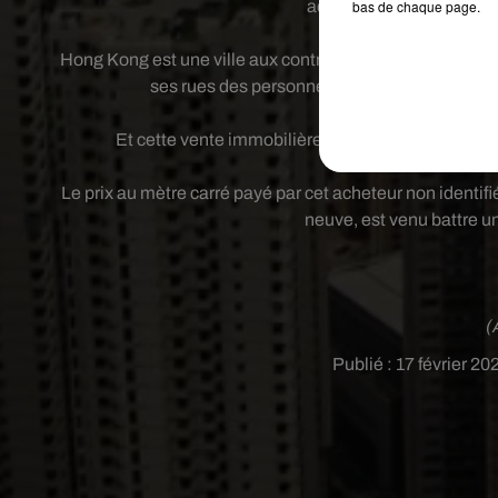
actuellement les 6,6%, a
bas de chaque page.
Hong Kong est une ville aux contrastes saisissants. Une
ses rues des personnes âgées collectant les 
Et cette vente immobilière tend à confirmer que 
Le prix au mètre carré payé par cet acheteur non identifi
neuve, est venu battre u
(
Publié : 17 février 2