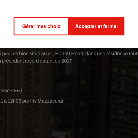
u plus haut niveau depuis 16 ans.
 extravagante concentration de voitures de luxe côtoie ainsi da
morceaux de carton sur des chariots pour les recycler.
Gérer mes choix
Accepter et fermer
les super-riches de Hong Kong ne connaissent pas la crise.
é pour ce bien situé au 21, Borrett Road, dans une résidence tout
n précédent record datant de 2017.
Avec AFP)
021 à 12h05 par Iris Mazzacurati