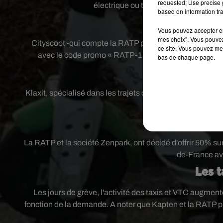
requested; Use precise g
électrique ou trottinette avec le cod
based on information tra
Les scooters 
Vous pouvez accepter en 
mes choix". Vous pouvez
Cityscoot -qui compte la RATP parmi ses actionnaires- of
ce site. Vous pouvez met
avec le code promo « RATP-1 ». Son concurrent CO
bas de chaque page.
Le covo
Klaxit, spécialisé dans les trajets domicile-travail, ass
minimum po
Les
La RATP et la société Zenpark, ont décidé d'offrir 50% su
de-France av
Les t
Les jours de grève, l'activité des taxis et VTC augment
fonction de la demande. A noter que Kapten et la RATP