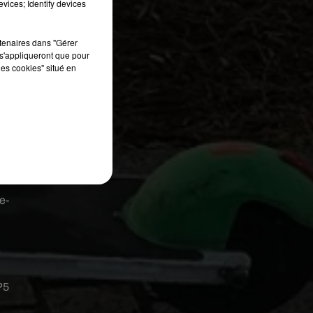
vices; Identify devices
rtenaires dans "Gérer
s'appliqueront que pour
les cookies" situé en
4€
e-
P5