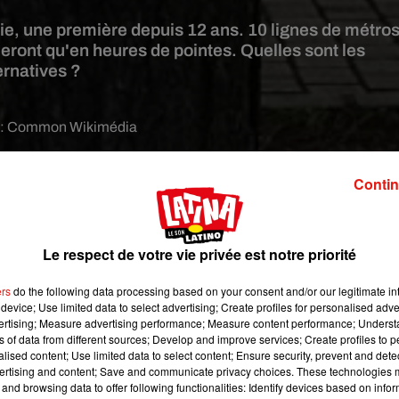
ie, une première depuis 12 ans. 10 lignes de métro
leront qu'en heures de pointes. Quelles sont les
ernatives ?
e:
Common Wikimédia
à pied. Le Parisien a compiler plusieurs
offres
commerciales qui
Contin
 permettre d’être à l’heure, transports ou pas.
ettes électriques
Le respect de votre vie privée est notre priorité
 très prisées. Plusieurs opérateurs profitent de l'absence de métr
 avec le code « ALLERRETOUR ». Voi et Bird annulent les frais de
ers
do the following data processing based on your consent and/or our legitimate int
vendredi.
B Mobility réduit ses tarifs au démarrage et le prix sera 
device; Use limited data to select advertising; Create profiles for personalised adver
te (au lieu de 25 centimes).
vertising; Measure advertising performance; Measure content performance; Unders
ns of data from different sources; Develop and improve services; Create profiles to 
Le vélo
alised content; Use limited data to select content; Ensure security, prevent and detect
ertising and content; Save and communicate privacy choices. These technologies
and browsing data to offer following functionalities: Identify devices based on infor
s Jump (Uber) et la RATP offrent deux trajets de 15 minutes à vé