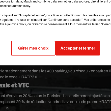
eolocation data; Match and combine data from other data sources; Link different de
e promo « RATP050 » à entrer dans l'appli Uber.
nsmitted automatically.
et voitures partagés
cliquant sur "Accepter et fermer", ou affiner en sélectionnant les finalités et/ou pa
 également refuser en cliquant sur "Continuer sans accepter". Vos préférences ne 
fre 30 minutes de crédit gratuit vendredi à tous les utilisateurs
tre à jour vos choix, ou retirer votre consentement à tout moment via le lien "Gérer 
UP propose 30 minutes gratuites avec le code «PASLETIME ».
iturage urbain
urent la gratuité des voyages vendredi, avec une rémunération de 
Gérer mes choix
Accepter et fermer
ur les conducteurs.
 parkings
r le stationnement dans les 400 parkings du réseau Zenpark en Îl
ec le code « RATP3 ».
axis et VTC
ent d'environ 20 % selon le Parisien. Les tarifs seront ajustés en
 proposent 20 % de réduction vendredi avec le code promo «RAT
».