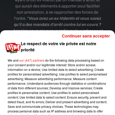
qui aurait des éléments à apporter pour faciliter
son arrestation, à se rapprocher des forces de
l'ordre. "
Vous avez un ex-Valentin et vous savez
qu’il a des mandats d’arrêt contre lui en cours ?
Appelez-nous pour nous indiquer leur adresse et
Continuer sans accepter
nous nous occuperons du reste
"
, ont-il écrit sur
Le respect de votre vie privée est notre
la publication. Avec humour, les policiers ont
priorité
même promis un week-end débutant
"
par un
ensemble de bracelets en édition limitée
"
We and
our (447) partners
do the following data processing based on
avec
"
transport gratuit et chauffeur
"
, sans
your consent and/or our legitimate interest: Store and/or access
oublier
"un séjour d’une nuit minimum dans
notre
information on a device; Use limited data to select advertising; Create
luxueux cinq étoiles
, couronné par
un dîner
profiles for personalised advertising; Use profiles to select personalised
advertising; Measure advertising performance; Measure content
spécial de la Saint-Valentin
".
performance; Understand audiences through statistics or combinations
of data from different sources; Develop and improve services; Create
Did you know? The Nash County Sheriff’s Office
profiles to personalise content; Use profiles to select personalised
is now offering a Valentine’s Day Weekend
content; Use limited data to select content; Ensure security, prevent and
Special! Do you have an...
detect fraud, and fix errors; Deliver and present advertising and content;
Save and communicate privacy choices. These technologies may
Publiée par
Nash County Sheriff's Office
process personal data such as IP address and browsing data to offer