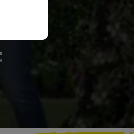
de
oi