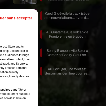
pleine...
Karol G dévoile la tracklist de
uer sans accepter
son nouvel album… avec des
invités...
Au Guatemala, le volcan de
Fuego entre en éruption
erest: Store and/or
a,
tising; Use profiles to
Benny Blanco invite Selena
tand audiences through
Gomez et Becky G sur son
n
personalise content; Use
nouveau single
 fraud, and fix errors;
 may process personal
Au Portugal, une forêt est
mation actively
désormais certifiée pour ses
vices; Identify devices
bienfaits...
rtenaires dans "Gérer
s'appliqueront que pour
les cookies" situé en