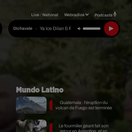
Live :
National
Webradios
Podcasts
Ya Ice Dilan & Rey Tony & Helabusador & J
-
Dichavate
Mundo Latino
Guatemala : l'éruption du
volcan de Fuego est terminée
Le fourmilier géant fait son
retour en Argentine, et en