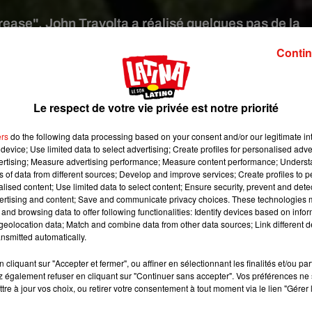
rease", John Travolta a réalisé quelques pas de la
fille, pour les besoins d'un spot publicitaire.
Contin
apture d'écran YouTube
Le respect de votre vie privée est notre priorité
pas perdu de son talent. Aujourd'hui âgé de 66 ans, l’acteur qui
le rythme dans la peau. En effet,
le comédien apparaît dans un
ers
do the following data processing based on your consent and/or our legitimate int
 7 février prochain
. Au programme ? Accompagné de sa fille Ell
device; Use limited data to select advertising; Create profiles for personalised adver
vertising; Measure advertising performance; Measure content performance; Unders
Travolta se déchanche brièvement sur la chorégraphie de
Bor
ns of data from different sources; Develop and improve services; Create profiles to 
ns le coup"
, entend-t-on dans la publicité.
alised content; Use limited data to select content; Ensure security, prevent and detect
ertising and content; Save and communicate privacy choices. These technologies
and browsing data to offer following functionalities: Identify devices based on infor
eolocation data; Match and combine data from other data sources; Link different de
nsmitted automatically.
cliquant sur "Accepter et fermer", ou affiner en sélectionnant les finalités et/ou pa
 également refuser en cliquant sur "Continuer sans accepter". Vos préférences ne 
tre à jour vos choix, ou retirer votre consentement à tout moment via le lien "Gérer 