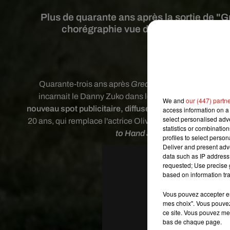
Plus de quarante ans après la sortie de "G
chorégraphie vue dans le film, avec sa 
Crédit image:
C
Quarante-trois ans après
Grease,
John Travolta
n’a 
incarnait le Danny Zuko dans le film culte, a toujours 
We and
our (447) partn
nouveau spot publicitaire, diffusé lors du Super Bowl le
access information on a 
select personalised ad
20 ans, qui remplace l'actrice Olivia Newton-John,
John 
statistics or combinatio
to Hand Jive
.
"
Il est toujours da
profiles to select person
Deliver and present adv
data such as IP address 
requested; Use precise g
based on information tra
Vous pouvez accepter en 
mes choix". Vous pouvez
ce site. Vous pouvez met
bas de chaque page.