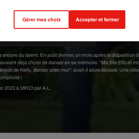
Gérer mes choix
Accepter et fermer
a encore du talent. En août dernier, un mois après la disparition 
la avaient déjà choisi de danser en sa mémoire.
"Ma fille Ella et m
rées de Kelly, danser avec moi"
, avait-il alors déclaré. Une jolie
omplicité !
ier 2021 à 16h13 par A.L.