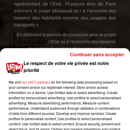
représentant de l’Etat. Plusieurs élus de Paris
estiment le projet démesuré et « à l’encontre des
besoins des habitants comme des usagers des
transports ».
En délivrant le permis de construire pour le projet
#GareDuNord
, l’Etat va à l’encontre des besoins
des habitants comme des usagers des
Continuer sans accepter
transports et méprise le choix des électeurs
Le respect de votre vie privée est notre
franciliens. Notre mobilisation continue contre ce
priorité
projet démesuré.
— Alexandra Cordebard (@ACORDEBARD)
We and
our (447) partners
do the following data processing based on
July 7, 2020
your consent and/or our legitimate interest: Store and/or access
information on a device; Use limited data to select advertising; Create
Anne Hidalgo, notamment soutenue par un
profiles for personalised advertising; Use profiles to select personalised
advertising; Measure advertising performance; Measure content
collectif d’architectes, appelle donc à revoir la
performance; Understand audiences through statistics or combinations
copie du projet de rénovation de la gare du Nord.
of data from different sources; Develop and improve services; Create
Pourtant, le préfet d’Île-de-France, dans son
profiles to personalise content; Use profiles to select personalised
content; Use limited data to select content; Ensure security, prevent and
communiqué, indique s’engager sur plusieurs
detect fraud, and fix errors; Deliver and present advertising and content;