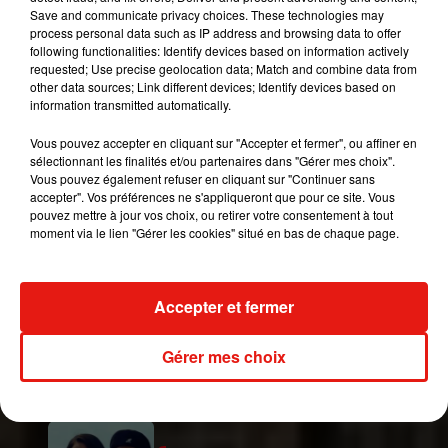
mesures pour assurer l’intégration de la gare dans
Save and communicate privacy choices. These technologies may
le quartier avec, notamment, un parking à vélo et
process personal data such as IP address and browsing data to offer
following functionalities: Identify devices based on information actively
l’augmentation des surfaces végétalisées.
requested; Use precise geolocation data; Match and combine data from
Rien n’y fait :
le Conseil de Paris
s’engage dans
other data sources; Link different devices; Identify devices based on
information transmitted automatically.
un bras de fer avec l’Etat. Ce matin, la mairie de
Paris et la SNCF, qui mène en partie le projet, ont
Vous pouvez accepter en cliquant sur "Accepter et fermer", ou affiner en
annoncé avoir trouvé un accord - le projet est
sélectionnant les finalités et/ou partenaires dans "Gérer mes choix".
Vous pouvez également refuser en cliquant sur "Continuer sans
réduit avec une réduction de la hauteur du
accepter". Vos préférences ne s'appliqueront que pour ce site. Vous
bâtiment et moins de commerces.
pouvez mettre à jour vos choix, ou retirer votre consentement à tout
moment via le lien "Gérer les cookies" situé en bas de chaque page.
Publié : 23 novembre 2020 à 12h00 par Lucas
Pierre
Mundo Latino
Accepter et fermer
Gérer mes choix
Au Guatemala, le volcan de
Fuego entre en éruption