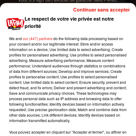
L’écologiste devient le premier indigène à parvenir
Continuer sans accepter
aussi loin dans une présidentielle.
Le respect de votre vie privée est notre
Perez est talonné par le conservateur Guillermo
priorité
Lasso, 19,97% des voix, pourtant longtemps
We and
our (447) partners
do the following data processing based on
donné second par les sondages. Il s’est
your consent and/or our legitimate interest: Store and/or access
néanmoins dit “confiant” sur sa participation au
information on a device; Use limited data to select advertising; Create
second tour.
profiles for personalised advertising; Use profiles to select personalised
advertising; Measure advertising performance; Measure content
D’après le Conseil National Electoral, cette
performance; Understand audiences through statistics or combinations
of data from different sources; Develop and improve services; Create
projection de résultat se base sur les résultats de
profiles to personalise content; Use profiles to select personalised
90,4% des 2 425 bureaux de vote sélectionnés sur
content; Use limited data to select content; Ensure security, prevent and
un total de 40 000, pour ce décompte rapide du
detect fraud, and fix errors; Deliver and present advertising and content;
Save and communicate privacy choices. These technologies may
premier tour. Les résultats définitifs devraient être
process personal data such as IP address and browsing data to offer
connus dans les prochains jours.
following functionalities: Identify devices based on information actively
requested; Use precise geolocation data; Match and combine data from
Le deuxième tour est programmé le 11 avril.
other data sources; Link different devices; Identify devices based on
information transmitted automatically.
Publié : 8 février 2021 à 9h01 par TD
Mundo Latino
Vous pouvez accepter en cliquant sur "Accepter et fermer", ou affiner en