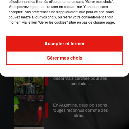
sélectionnant les finalités et/ou partenaires dans "Gérer mes choix".
Vous pouvez également refuser en cliquant sur "Continuer sans
accepter". Vos préférences ne s'appliqueront que pour ce site. Vous
Au Guatemala, le volcan de
pouvez mettre à jour vos choix, ou retirer votre consentement à tout
Fuego entre en éruption
moment via le lien "Gérer les cookies" situé en bas de chaque page.
Benny Blanco invite Selena
Accepter et fermer
Gomez et Becky G sur son
nouveau single
Gérer mes choix
Au Portugal, une forêt est
désormais certifiée pour ses
bienfaits...
En Argentine, deux poissons
rouges reconnus comme des
êtres...