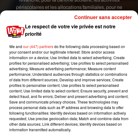
périscolaires et les allocations familiales, pour ne
pas "remettre en cause le quotidien vital", précise
Continuer sans accepter
le maire.
Le respect de votre vie privée est notre
Face à la délinquance des plus jeunes, nous
priorité
prenons nos responsabilités !
We and
our (447) partners
do the following data processing based on
Les aides municipales ne seront plus attribuées
your consent and/or our legitimate interest: Store and/or access
aux familles de délinquants mineurs, rarement
information on a device; Use limited data to select advertising; Create
sanctionnés par l'État. Ici, c’est contrat gagnant-
profiles for personalised advertising; Use profiles to select personalised
advertising; Measure advertising performance; Measure content
gagnant ou rien !
#CMPoissy
performance; Understand audiences through statistics or combinations
pic.twitter.com/CQSyiLlQpr
of data from different sources; Develop and improve services; Create
profiles to personalise content; Use profiles to select personalised
— KARL OLIVE (@KARLOLIVE)
February 8,
content; Use limited data to select content; Ensure security, prevent and
2021
detect fraud, and fix errors; Deliver and present advertising and content;
Save and communicate privacy choices. These technologies may
Selon la délibération du conseil municipal de
process personal data such as IP address and browsing data to offer
Poissy
, consultée par l'
AFP
, cette mesure décidée
following functionalities: Identify devices based on information actively
requested; Use precise geolocation data; Match and combine data from
par la municipalité fait suite à des "actes de
other data sources; Link different devices; Identify devices based on
violences répétés" depuis six mois.
information transmitted automatically.
Publié : 9 février 2021 à 8h20 par Mikaël Livret