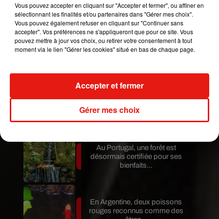
Vous pouvez accepter en cliquant sur "Accepter et fermer", ou affiner en
Mundo Latino
sélectionnant les finalités et/ou partenaires dans "Gérer mes choix".
Vous pouvez également refuser en cliquant sur "Continuer sans
accepter". Vos préférences ne s'appliqueront que pour ce site. Vous
pouvez mettre à jour vos choix, ou retirer votre consentement à tout
Au Guatemala, le volcan de
moment via le lien "Gérer les cookies" situé en bas de chaque page.
Fuego entre en éruption
Accepter et fermer
Benny Blanco invite Selena
Gomez et Becky G sur son
Gérer mes choix
nouveau single
Au Portugal, une forêt est
désormais certifiée pour ses
bienfaits...
En Argentine, deux poissons
rouges reconnus comme des