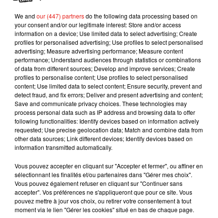
Massy-Palaiseau et desservira toutes les gares
We and
our (447) partners
do the following data processing based on
du parcours au sud du Guichet. Ce sera aussi le
your consent and/or our legitimate interest: Store and/or access
cas entre Orsay-Ville et Saint-Rémy-Lès-
information on a device; Use limited data to select advertising; Create
Chevreuse à partir du lundi 29 juillet. Durant cette
profiles for personalised advertising; Use profiles to select personalised
advertising; Measure advertising performance; Measure content
période, seulement deux trains par heure sont par
performance; Understand audiences through statistics or combinations
ailleurs à prévoir aux heures de pointe dans
of data from different sources; Develop and improve services; Create
chaque sens de circulation entre Massy-
profiles to personalise content; Use profiles to select personalised
content; Use limited data to select content; Ensure security, prevent and
Palaiseau et Orsay-Ville.
detect fraud, and fix errors; Deliver and present advertising and content;
Publié : 19 juillet 2019 à 8h45 par Mikaà«l Livret
Save and communicate privacy choices. These technologies may
process personal data such as IP address and browsing data to offer
Mundo Latino
following functionalities: Identify devices based on information actively
requested; Use precise geolocation data; Match and combine data from
other data sources; Link different devices; Identify devices based on
information transmitted automatically.
Guatemala : l'éruption du volcan
de Fuego est terminée
Vous pouvez accepter en cliquant sur "Accepter et fermer", ou affiner en
sélectionnant les finalités et/ou partenaires dans "Gérer mes choix".
Vous pouvez également refuser en cliquant sur "Continuer sans
accepter". Vos préférences ne s'appliqueront que pour ce site. Vous
pouvez mettre à jour vos choix, ou retirer votre consentement à tout
Le fourmilier géant fait son retour
moment via le lien "Gérer les cookies" situé en bas de chaque page.
en Argentine, et en pleine...