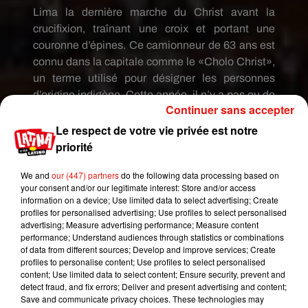
Lima la dernière marche du Christ avant la
crucifixion, traînant une croix et portant une
couronne d’épines. Ce camionneur de 63 ans est
connu dans la capitale comme le «Cholo Christ»,
un terme utilisé pour désigner les personnes
d’origine indigène. Cette année, il n’y a pas eu de
Continuer sans accepter
procession de Pâques en raison de la pandémie
de coronavirus, ce qui a permis à Julio Mario
Le respect de votre vie privée est notre
Valencia de mener campagne. Par
« miracle »
priorité
selon lui, le numéro 33 de la liste (l’âge auquel
We and
our (447) partners
do the following data processing based on
Jésus a été crucifié) lui a été attribué. Vêtu d’une
your consent and/or our legitimate interest: Store and/or access
tunique blanche, les manches peintes en rouge
information on a device; Use limited data to select advertising; Create
pour ressembler à du sang, Julio Mario Valencia
profiles for personalised advertising; Use profiles to select personalised
advertising; Measure advertising performance; Measure content
se présente comme
« un disciple de Dieu chargé
performance; Understand audiences through statistics or combinations
de nettoyer notre maison nationale, le Parlement
of data from different sources; Develop and improve services; Create
»
qui, selon lui, a été pris en otage par les seuls
profiles to personalise content; Use profiles to select personalised
content; Use limited data to select content; Ensure security, prevent and
intérêts économiques.
detect fraud, and fix errors; Deliver and present advertising and content;
Save and communicate privacy choices. These technologies may
Gahela Cari, 28 ans, cherche à devenir la