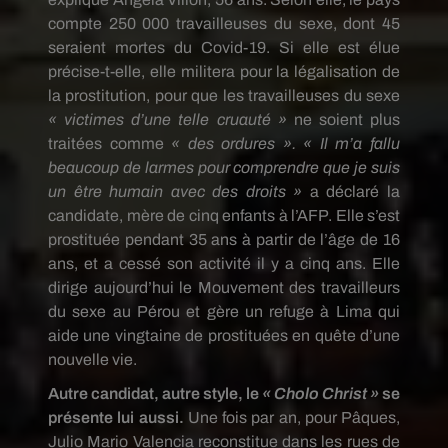
compte 250 000 travailleuses du sexe, dont 45
seraient mortes du Covid-19. Si elle est élue
précise-t-elle, elle militera pour la légalisation de
la prostitution, pour que les travailleuses du sexe
« victimes d’une telle cruauté »
ne soient plus
traitées comme
« des ordures ». « Il m’a fallu
beaucoup de larmes pour comprendre que je suis
un être humain avec des droits »
a déclaré la
candidate, mère de cinq enfants à l’AFP. Elle s’est
prostituée pendant 35 ans à partir de l’âge de 16
ans, et a cessé son activité il y a cinq ans. Elle
dirige aujourd’hui le Mouvement des travailleurs
du sexe au Pérou et gère un refuge à Lima qui
aide une vingtaine de prostituées en quête d’une
nouvelle vie.
Autre candidat, autre style, le
« Cholo Christ »
se
présente lui aussi.
Une fois par an, pour Pâques,
Julio Mario Valencia reconstitue dans les rues de