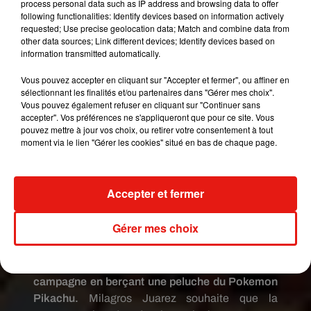
process personal data such as IP address and browsing data to offer
première parlementaire transgenre du Pérou
.
following functionalities: Identify devices based on information actively
Vêtue d’un chemisier, d’une jupe et d’un chapeau
requested; Use precise geolocation data; Match and combine data from
other data sources; Link different devices; Identify devices based on
à larges bords typiques des femmes andines, elle
information transmitted automatically.
affirme qu’elle se présente pour apporter un
changement social radical à une société dans
Vous pouvez accepter en cliquant sur "Accepter et fermer", ou affiner en
laquelle elle a subi de nombreuses brimades,
sélectionnant les finalités et/ou partenaires dans "Gérer mes choix".
Vous pouvez également refuser en cliquant sur "Continuer sans
voire des violences. Les insultes sont venues des
accepter". Vos préférences ne s'appliqueront que pour ce site. Vous
rangs des autres candidats, affirme Gahela Cari, à
pouvez mettre à jour vos choix, ou retirer votre consentement à tout
l’AFP, qui se dit
« blessée »
par l’autorité
moment via le lien "Gérer les cookies" situé en bas de chaque page.
électorale péruvienne l’ayant enregistrée sous
son prénom masculin. Si elle est élue, elle se
Accepter et fermer
battra pour
« une société égalitaire, sans
discrimination ni violence »
.
Gérer mes choix
Milagros Juarez, 31 ans,
elle,
se déguise en
Asuka Langley, un personnage du manga
japonais Neon Genesis Evangelion, et fait
campagne en berçant une peluche du Pokemon
Pikachu.
Milagros Juarez souhaite que la