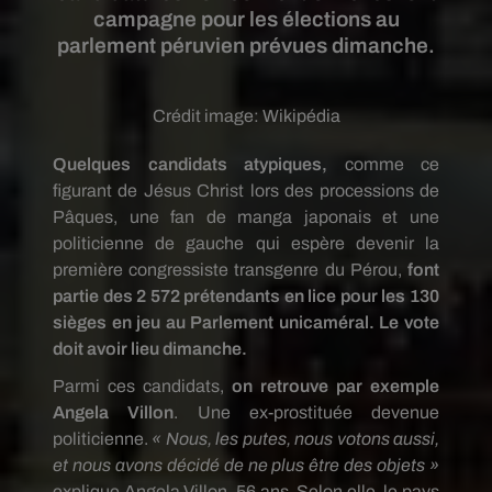
campagne pour les élections au
parlement péruvien prévues dimanche.
Crédit image:
Wikipédia
Quelques candidats atypiques,
comme
ce
figurant de Jésus Christ lors des processions de
Pâques, une fan de manga japonais et une
politicienne de gauche qui espère devenir la
première congressiste transgenre du Pérou,
font
partie des 2 572 prétendants en lice pour les 130
sièges en jeu au Parlement unicaméral.
Le vote
doit avoir lieu dimanche.
Parmi ces candidats,
on retrouve par exemple
Angela Villon
.
Une
ex-prostituée
devenue
politicienne.
« Nous, les putes, nous votons aussi,
et nous avons décidé de ne plus être des objets »
explique Angela Villon, 56 ans. Selon elle, le pays