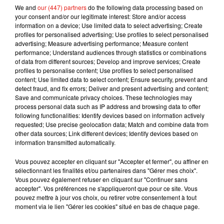
We and
our (447) partners
do the following data processing based on
your consent and/or our legitimate interest: Store and/or access
information on a device; Use limited data to select advertising; Create
profiles for personalised advertising; Use profiles to select personalised
advertising; Measure advertising performance; Measure content
performance; Understand audiences through statistics or combinations
of data from different sources; Develop and improve services; Create
profiles to personalise content; Use profiles to select personalised
content; Use limited data to select content; Ensure security, prevent and
detect fraud, and fix errors; Deliver and present advertising and content;
Save and communicate privacy choices. These technologies may
process personal data such as IP address and browsing data to offer
following functionalities: Identify devices based on information actively
requested; Use precise geolocation data; Match and combine data from
A côté de ça on retrouve aussi des processions
other data sources; Link different devices; Identify devices based on
religieuses et une véritable ambiance de fête. Et
information transmitted automatically.
puis, parmi toutes les danses qui existent au
Vous pouvez accepter en cliquant sur "Accepter et fermer", ou affiner en
Pérou, il y en a une qui se démarque :
sélectionnant les finalités et/ou partenaires dans "Gérer mes choix".
Vous pouvez également refuser en cliquant sur "Continuer sans
« La Marinera Nortena se démarque parce que
accepter". Vos préférences ne s'appliqueront que pour ce site. Vous
notre région, la Libertad, mais aussi tout le nord
pouvez mettre à jour vos choix, ou retirer votre consentement à tout
du Pérou, revendique spécialement la pratique de
moment via le lien "Gérer les cookies" situé en bas de chaque page.
la danse. Ils ont une manière de danser plus libre