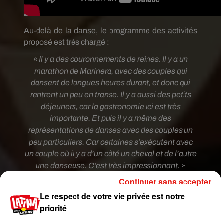
Au-delà de la danse, le programme des activités
proposé est très chargé :
« Il y a des couronnements de reines. Il y a un
marathon de Marinera, avec des couples qui
dansent de longues heures durant, et donc qui
rentrent un peu en transe. Il y a aussi des petits
déjeuners, car la gastronomie ici est très
importante. Et puis il y a même des
représentations de danses avec des couples un
peu particuliers. Car certaines s’exécutent avec
un couple où il y a d’un côté un cheval et de l’autre
une danseuse. C’est très impressionnant. »
Continuer sans accepter
Le respect de votre vie privée est notre
priorité