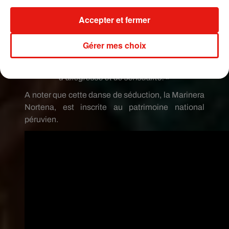
et sensuelle que dans le reste du Pérou. Pieds
nus souvent pour la femme, ce qui est aussi une
Accepter et fermer
manière de se rattacher aux origines terriennes
péruviennes. Mais c’est aussi un symbole de
Gérer mes choix
liberté. Cette danse, elle autorise les couples à
être un peu plus coquin. C’est vraiment l’explosion
d’allégresse et de sensualité. »
A noter que cette danse de séduction, la Marinera
Nortena, est inscrite au patrimoine national
péruvien.