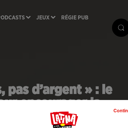
PODCASTS
JEUX
RÉGIE PUB
, pas d’argent » : le
ur encourager la
Contin
ion infantile