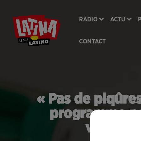
RADIO
ACTU
CONTACT
« Pas de piqûres
programme po
vaccinat