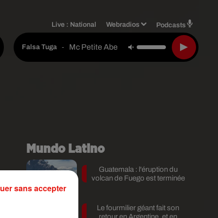
Live :
National
Webradios
Podcasts
Mc Petite Abelha
-
Falsa Tuga
Mundo Latino
Guatemala : l'éruption du
volcan de Fuego est terminée
uer sans accepter
Le fourmilier géant fait son
retour en Argentine, et en