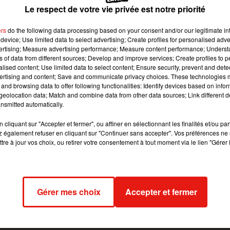
Le respect de votre vie privée est notre priorité
ont désormais obligatoires en France pour les plus
rison. En Australie, le gouvernement a lui décidé de
ers
do the following data processing based on your consent and/or our legitimate int
device; Use limited data to select advertising; Create profiles for personalised adver
ortefeuille des parents.
vertising; Measure advertising performance; Measure content performance; Unders
ns of data from different sources; Develop and improve services; Create profiles to 
alised content; Use limited data to select content; Ensure security, prevent and detect
 image:
Pixabay
ertising and content; Save and communicate privacy choices. These technologies
and browsing data to offer following functionalities: Identify devices based on infor
eolocation data; Match and combine data from other data sources; Link different de
ment et 3750 euros d’amende si vous ne faîtes pas vacciner vos
nsmitted automatically.
oque ou la coqueluche. Mais en pratique les condamnations sont
rares.
cliquant sur "Accepter et fermer", ou affiner en sélectionnant les finalités et/ou pa
 également refuser en cliquant sur "Continuer sans accepter". Vos préférences ne 
iner leurs enfants, en Australie, le gouvernement a décidé de s’en
tre à jour vos choix, ou retirer votre consentement à tout moment via le lien "Gérer 
ommé « pas de piqûres, pas d’argent ». Concrètement pour chaq
s avancer de raison médicale, les aides sociales baisseraient au
prorata.
Gérer mes choix
Accepter et fermer
 allouées diminuent de 28 dollars australiens deux fois par moi
rdu mensuellement. En prime il faut savoir qu’en Australie, dans l
exclus des services de garde. Aux parents alors de s’organiser.