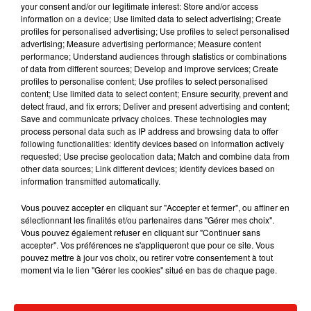
your consent and/or our legitimate interest: Store and/or access
surtout contre-productif".
information on a device; Use limited data to select advertising; Create
profiles for personalised advertising; Use profiles to select personalised
Les trotinettes et les motos ne semblent pas
advertising; Measure advertising performance; Measure content
concernées par cet allègement de la mesure.
performance; Understand audiences through statistics or combinations
Leurs usagers devront porter un masque.
of data from different sources; Develop and improve services; Create
profiles to personalise content; Use profiles to select personalised
Publié : 28 août 2020 à 7h23 par Iris Mazzacurati
content; Use limited data to select content; Ensure security, prevent and
Mundo Latino
detect fraud, and fix errors; Deliver and present advertising and content;
Save and communicate privacy choices. These technologies may
process personal data such as IP address and browsing data to offer
following functionalities: Identify devices based on information actively
Le fourmilier géant fait son retour
requested; Use precise geolocation data; Match and combine data from
en Argentine, et en pleine...
other data sources; Link different devices; Identify devices based on
information transmitted automatically.
Vous pouvez accepter en cliquant sur "Accepter et fermer", ou affiner en
sélectionnant les finalités et/ou partenaires dans "Gérer mes choix".
Karol G dévoile la tracklist de
Vous pouvez également refuser en cliquant sur "Continuer sans
son nouvel album… avec des
accepter". Vos préférences ne s'appliqueront que pour ce site. Vous
invités...
pouvez mettre à jour vos choix, ou retirer votre consentement à tout
moment via le lien "Gérer les cookies" situé en bas de chaque page.
Au Guatemala, le volcan de