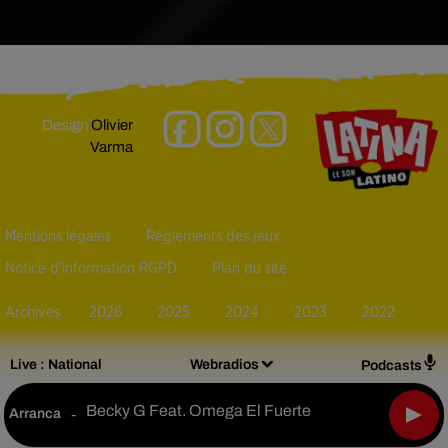
Design
Olivier
Varma
Mentions légales
Règlements des jeux
Notice d’information RGPD
Plan du site
Archives
2026
2025
2024
2023
2022
Live :
National
Webradios
Podcasts
Becky G Feat. Omega El Fuerte
Arranca
-