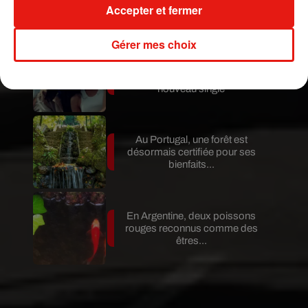
Fuego entre en éruption
Accepter et fermer
Gérer mes choix
Benny Blanco invite Selena
Gomez et Becky G sur son
nouveau single
Au Portugal, une forêt est
désormais certifiée pour ses
bienfaits...
En Argentine, deux poissons
rouges reconnus comme des
êtres...