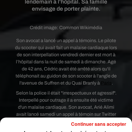
lendemain à l'hôpital. Sa famille
envisage de porter plainte.
Crédit image:
Common Wikimédia
Son avocat a lancé un appel à témoins. Le pilote
du scooter qui avait fait un malaise cardiaque lors
de son interpellation vendredi dernier est mort à
l’hôpital dans la nuit de samedi à dimanche. Agé
de 42 ans, Cédric avait été arrêté alors qu'il
téléphonait au guidon de son scooter à l'angle de
l'avenue de Suffren et du Quai Branly à
Paris
.
Selon la police il était "irrespectueux et agressif".
Interpellé pour outrage il a ensuite été victime
d'un malaise cardiaque. Son avocat, Arié Alimi
avait lancé samedi un appel à témoin sur Twitter
pour essayer de comprendre le déroulement des
Continuer sans accepter
faits. L'Inspection générale de la police nationale a