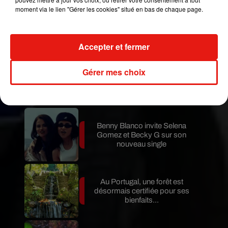
moment via le lien "Gérer les cookies" situé en bas de chaque page.
Karol G dévoile la tracklist de
son nouvel album… avec des
invités...
Accepter et fermer
Gérer mes choix
Au Guatemala, le volcan de
Fuego entre en éruption
Benny Blanco invite Selena
Gomez et Becky G sur son
nouveau single
Au Portugal, une forêt est
désormais certifiée pour ses
bienfaits...