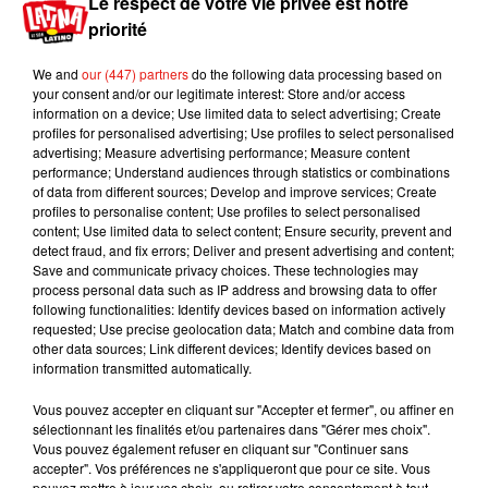
Le respect de votre vie privée est notre
été saisie. La famille de ce père de 5 enfants
priorité
envisage de porter plainte.
We and
our (447) partners
do the following data processing based on
Appel à témoin : Hier, 9h56, Cedric C., livreur, 40
your consent and/or our legitimate interest: Store and/or access
ans, est contrôlé par des policiers angle
information on a device; Use limited data to select advertising; Create
sufresne/quai de Branly. Au cours de ce contrôle
profiles for personalised advertising; Use profiles to select personalised
advertising; Measure advertising performance; Measure content
routier son cerveau cesse d'être oxygéné. Clef
performance; Understand audiences through statistics or combinations
d'étranglement ? Plaquage ? Simple crise
of data from different sources; Develop and improve services; Create
cardiaque. En dm urgent
profiles to personalise content; Use profiles to select personalised
content; Use limited data to select content; Ensure security, prevent and
https://t.co/YndJ270wHN
detect fraud, and fix errors; Deliver and present advertising and content;
Save and communicate privacy choices. These technologies may
— Arié Alimi (@AA_Avocats)
January 4, 2020
process personal data such as IP address and browsing data to offer
Publié : 6 janvier 2020 à 8h49 par Mikaà«l Livret
following functionalities: Identify devices based on information actively
requested; Use precise geolocation data; Match and combine data from
Mundo Latino
other data sources; Link different devices; Identify devices based on
information transmitted automatically.
Le fourmilier géant fait son retour
Vous pouvez accepter en cliquant sur "Accepter et fermer", ou affiner en
en Argentine, et en pleine...
sélectionnant les finalités et/ou partenaires dans "Gérer mes choix".
Vous pouvez également refuser en cliquant sur "Continuer sans
accepter". Vos préférences ne s'appliqueront que pour ce site. Vous
pouvez mettre à jour vos choix, ou retirer votre consentement à tout