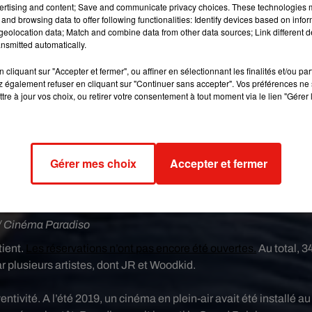
ertising and content; Save and communicate privacy choices. These technologies
and browsing data to offer following functionalities: Identify devices based on infor
eolocation data; Match and combine data from other data sources; Link different de
nsmitted automatically.
cliquant sur "Accepter et fermer", ou affiner en sélectionnant les finalités et/ou pa
 également refuser en cliquant sur "Continuer sans accepter". Vos préférences ne 
tre à jour vos choix, ou retirer votre consentement à tout moment via le lien "Gérer 
Gérer mes choix
Accepter et fermer
 Cinéma Paradiso
tient.
Les réservations n’ont pas encore été ouvertes.
Au total, 3
 plusieurs artistes, dont JR et Woodkid.
entivité. A l’été 2019, un cinéma en plein-air avait été installé au