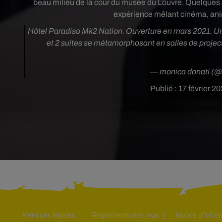
beau milieu de la cour du musée du Louvre. Quelques a
expérience mêlant cinéma, anim
Hôtel Paradiso Mk2 Nation. Ouverture en mars 2021. Un
et 2 suites se métamorphosant en salles de projecti
pic.twit
— monica donati (@
Publié : 17 février 2
Mentions légales
Règlements des jeux
Notice d’info