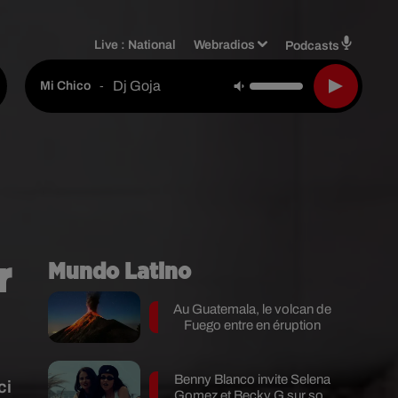
Live :
National
Webradios
Podcasts
Dj Goja
-
Mi Chico
r
Mundo Latino
Au Guatemala, le volcan de
Fuego entre en éruption
Benny Blanco invite Selena
ci
Gomez et Becky G sur son