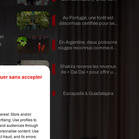
nouveau single
Au Portugal, une forêt est
désormais certifiée pour ses
bienfaits...
er
En Argentine, deux poissons
s
rouges reconnus comme des
êtres...
nt
Shakira reverse les revenus
de « Dai Dai » pour offrir un
s
uer sans accepter
avenir...
Escapade à Guadalajara
erest: Store and/or
tising; Use profiles to
tand audiences through
personalise content; Use
 fraud, and fix errors;