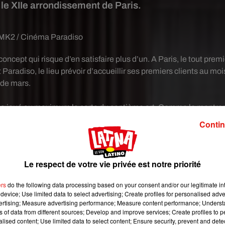
e XIIe arrondissement de Paris.
MK2 / Cinéma Paradiso
oncept qui risque d’en satisfaire plus d’un. A Paris, le tout premi
 Paradiso, le lieu prévoir d’accueillir ses premiers clients au moi
de mars.
a a joué au maximum la carte du septième art. Comme le montre
ne toile dans son lit. Chaque chambre est dotée d’un écran de troi
Contin
permettra, des évènements seront même organisés sur le toit.
Le respect de votre vie privée est notre priorité
ers
do the following data processing based on your consent and/or our legitimate int
device; Use limited data to select advertising; Create profiles for personalised adver
vertising; Measure advertising performance; Measure content performance; Unders
ns of data from different sources; Develop and improve services; Create profiles to 
alised content; Use limited data to select content; Ensure security, prevent and detect