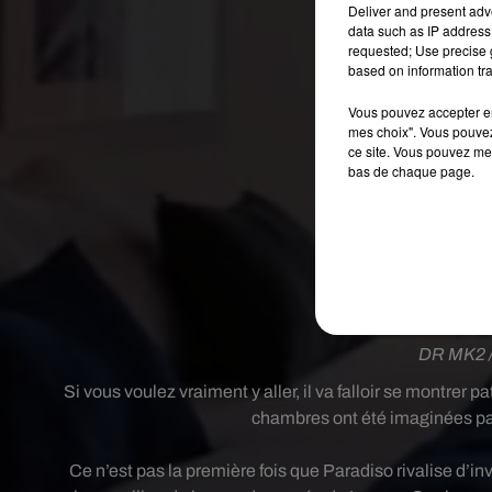
Deliver and present adv
data such as IP address 
requested; Use precise g
based on information tra
Vous pouvez accepter en 
mes choix". Vous pouvez
ce site. Vous pouvez met
bas de chaque page.
DR MK2 /
Si vous voulez vraiment y aller, il va falloir se montrer pa
chambres ont été imaginées par
Ce n’est pas la première fois que Paradiso rivalise d’inv