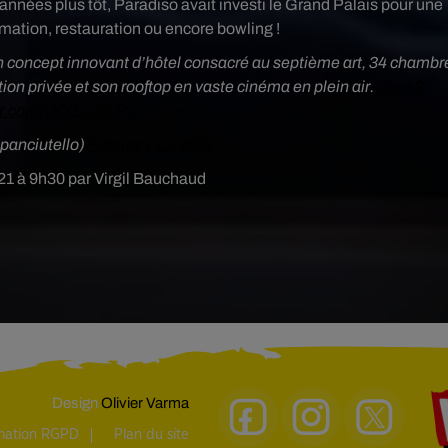
nnées plus tôt, Paradiso avait investi le Grand Palais pour une
ation, restauration ou encore bowling !
 concept innovant d’hôtel consacré au septième art, 34 chambr
on privée et son rooftop en vaste cinéma en plein air. ⁦
@mk2
ter.com/yKY1uo9bPv
panciutello)
February 12, 2021
021 à 9h30 par Virgil Bauchaud
Design
Olivier Varma
rmation RGPD
Plan du site