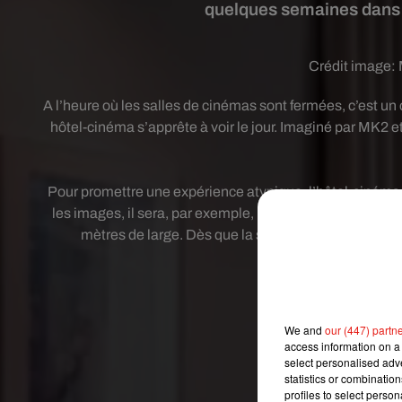
quelques semaines dans l
Crédit image:
A l’heure où les salles de cinémas sont fermées, c’est un c
hôtel-cinéma s’apprête à voir le jour. Imaginé par MK2 et
Pour promettre une expérience atypique, l’hôtel-ciném
les images, il sera, par exemple, possible de se faire u
mètres de large. Dès que la situation sanitaire le 
We and
our (447) partn
access information on a 
select personalised ad
statistics or combinatio
profiles to select person