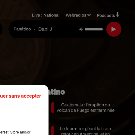
Live :
National
Webradios
Podcasts
Dani J
-
Fanático
Mundo Latino
uer sans accepter
Guatemala : l'éruption du
volcan de Fuego est terminée
Le fourmilier géant fait son
erest: Store and/or
retour en Argentine, et en