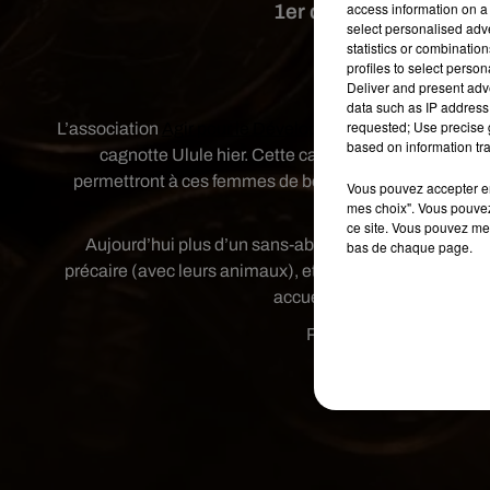
access information on a 
1er décembre prochain
select personalised ad
statistics or combinatio
profiles to select person
Crédit
Deliver and present adv
data such as IP address 
requested; Use precise g
L’association
Agir pour le Développement de la Santé 
based on information tra
cagnotte Ulule hier. Cette cagnotte servira notamme
permettront à ces femmes de bénéficier d’un repas chau
Vous pouvez accepter en 
mes choix". Vous pouvez
importan
ce site. Vous pouvez met
Aujourd’hui plus d’un sans-abri sur dix est une femme
bas de chaque page.
précaire (avec leurs animaux), et ce, 7 jours sur 7, 24
accueillir 100 femmes par jou
Publié : 21 novembre 