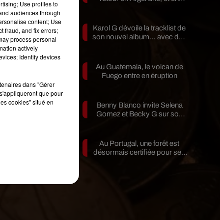
tising; Use profiles to
pleine...
tand audiences through
personalise content; Use
Karol G dévoile la tracklist de
 fraud, and fix errors;
son nouvel album… avec des
 may process personal
invités...
mation actively
vices; Identify devices
ne
Au Guatemala, le volcan de
Fuego entre en éruption
rtenaires dans "Gérer
s'appliqueront que pour
les cookies" situé en
Benny Blanco invite Selena
Gomez et Becky G sur son
r
nouveau single
Au Portugal, une forêt est
désormais certifiée pour ses
bienfaits...