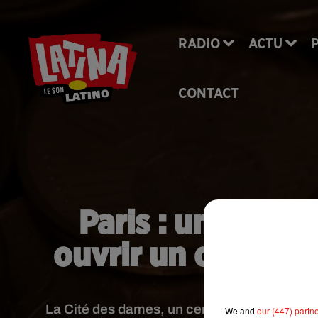
RADIO
ACTU
CONTACT
Paris : un appel
ouvrir un centre 
La Cité des dames, un centre d'accueil pour
We and
our (447) partn