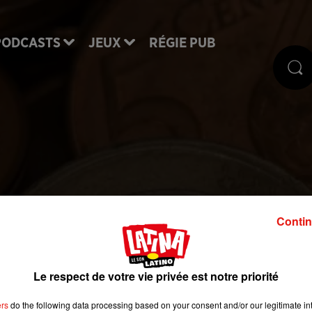
PODCASTS
JEUX
RÉGIE PUB
 aux dons lancé pour
Contin
pour femmes sans abri
Le respect de votre vie privée est notre priorité
 femmes précaires et sans-abri, ouvre ses portes le
ers
do the following data processing based on your consent and/or our legitimate int