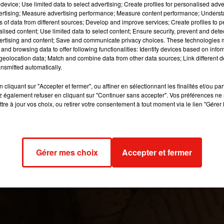
device; Use limited data to select advertising; Create profiles for personalised adver
 dans le 13e arrondissement.
vertising; Measure advertising performance; Measure content performance; Unders
ns of data from different sources; Develop and improve services; Create profiles to 
alised content; Use limited data to select content; Ensure security, prevent and detect
 image:
Pixabay
ertising and content; Save and communicate privacy choices. These technologies
and browsing data to offer following functionalities: Identify devices based on infor
eolocation data; Match and combine data from other data sources; Link different de
des Femmes
et l’Armée du salut, en charge du centre, ont lancé u
nsmitted automatically.
nt à l’ouverture et la gestion du centre d’accueil. Ces fonds
d, de se doucher, ou bien encore d’aller sur internet, mais plus
cliquant sur "Accepter et fermer", ou affiner en sélectionnant les finalités et/ou pa
 également refuser en cliquant sur "Continuer sans accepter". Vos préférences ne 
t, de se reposer.
tre à jour vos choix, ou retirer votre consentement à tout moment via le lien "Gérer 
. Ce centre aura pour but d’accueillir ces femmes en situation
h/24. Seulement cette structure manque cruellement de fonds, pou
r, il faut compter 2 107 euros de frais.
Gérer mes choix
Accepter et fermer
2018 à 9h59 par Gianni CASTILLO