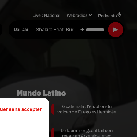
Live :
National
Webradios
Podcasts
Shakira Feat. Burna Boy
-
Dai Dai
Mundo Latino
Guatemala : l'éruption du
uer sans accepter
volcan de Fuego est terminée
Le fourmilier géant fait son
s
retour en Argentine, et en