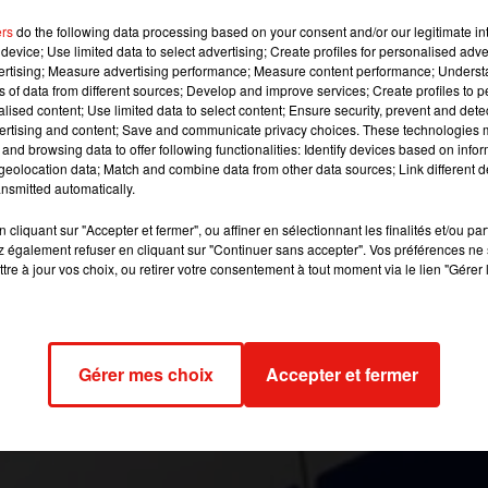
lessures. Le meurtrier présumé a été interpellé.
ers
do the following data processing based on your consent and/or our legitimate int
device; Use limited data to select advertising; Create profiles for personalised adver
vertising; Measure advertising performance; Measure content performance; Unders
e:
Common Wikimédia
ns of data from different sources; Develop and improve services; Create profiles to 
alised content; Use limited data to select content; Ensure security, prevent and detect
Paris. Il était hospitalisé après une violente rixe survenue la veill
ertising and content; Save and communicate privacy choices. These technologies
and browsing data to offer following functionalities: Identify devices based on infor
arre éclate entre des jeunes de deux quartiers - Chaufourniers e
eolocation data; Match and combine data from other data sources; Link different de
urs de 20 heures quand la situation dégénère.
nsmitted automatically.
 poignardé plusieurs fois à la cuisse. Une trentaine de personne
cliquant sur "Accepter et fermer", ou affiner en sélectionnant les finalités et/ou pa
rennent la fuite. Quand les secours arrivent sur place, la victi
 également refuser en cliquant sur "Continuer sans accepter". Vos préférences ne 
tre à jour vos choix, ou retirer votre consentement à tout moment via le lien "Gérer 
ans une marre de sang.
combé à ses blessures quelques heures plus tard. Au même mome
garde à vue. Il a pu être appréhendé après l’exploitation des imag
rde à vue a été prolongée jeudi soir.
Gérer mes choix
Accepter et fermer
2020 à 9h56 par Mikaà«l Livret