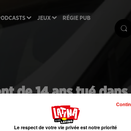
PODCASTS
JEUX
RÉGIE PUB
ent de 14 ans tué dans
re bandes rivales
Contin
Le respect de votre vie privée est notre priorité
dans le 10e arrondissement. Poignardé plusieurs foi