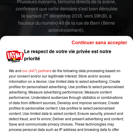
Plusieurs riverains, témoins directs de la scène,
confirment que cette dernière s’est bien déroulée
er
le samedi 1
décembre 2018, vers 19h30, à
hauteur du numéro 49 de la rue de Berri (8ème
arrondissement).
Selon le journal Le Monde
, la personne
Continuer sans accepter
interceptée sur ces images se nommerait Mehdi
Le respect de votre vie privée est notre
K., un homme âgé de 21 ans.
priorité
Mise à jour - 04/12/18 :
We and
our (447) partners
do the following data processing based on
Lundi 3 décembre,
le journal Le Monde publiait
your consent and/or our legitimate interest: Store and/or access
information on a device; Use limited data to select advertising; Create
l’interview vidéo
d’un certain Medhi K., faisant le
profiles for personalised advertising; Use profiles to select personalised
lien entre ce jeune homme gravement blessé et la
advertising; Measure advertising performance; Measure content
vidéo de l’arrestation diffusée sur les réseaux
performance; Understand audiences through statistics or combinations
of data from different sources; Develop and improve services; Create
sociaux. Ce mardi,
le site CheckNews du journal
profiles to personalise content; Use profiles to select personalised
Libération publiait un article
évoquant des
content; Use limited data to select content; Ensure security, prevent and
éléments faisant douter du fait que ce Medhi,
detect fraud, and fix errors; Deliver and present advertising and content;
Save and communicate privacy choices. These technologies may
apparaissant le visage tuméfié, était bien la
process personal data such as IP address and browsing data to offer
personne filmée dans la vidéo de l'interception