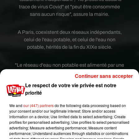
trace de virus Covid" et "peut être consommée
sans aucun risque", assure la mairie.
A Paris, coexistent deux réseaux indépendants,
celui de l'eau potable, et celui de l'eau non
potable, hérités de la fin du XIXe siècle.
"Le réseau d'eau non potable est alimenté par une
eau dite +brute+, prélevée dans la Seine et le
Continuer sans accepter
canal de l'Ourcq, et acheminée sans traitement
Le respect de votre vie privée est notre
lourd", explique la mairie. Il sert à arroser certains
priorité
parcs et jardins, nettoyer les rues et faire
fonctionner les lacs et cascades des parcs et bois
We and
our (447) partners
do the following data processing based on
ainsi que "certaines fontaines ornementales dans
your consent and/or our legitimate interest: Store and/or access
information on a device; Use limited data to select advertising; Create
des parcs ou jardins actuellement fermés au
profiles for personalised advertising; Use profiles to select personalised
public".
advertising; Measure advertising performance; Measure content
performance; Understand audiences through statistics or combinations
of data from different sources; Develop and improve services; Create