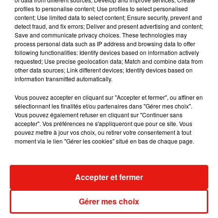
"Ce sont des traces infimes mais des traces
profiles to personalise content; Use profiles to select personalised
content; Use limited data to select content; Ensure security, prevent and
quand même donc on a décidé d'appliquer le
detect fraud, and fix errors; Deliver and present advertising and content;
principe de précaution et de saisir l'Agence
Save and communicate privacy choices. These technologies may
régionale de santé", explique Célia Blauel,
process personal data such as IP address and browsing data to offer
following functionalities: Identify devices based on information actively
l'adjointe à la maire de Paris chargée de la
requested; Use precise geolocation data; Match and combine data from
Transition écologique, "pour qu'elle analyse les
other data sources; Link different devices; Identify devices based on
risques éventuels présentés par ces traces",
information transmitted automatically.
"parce que nous ne sommes certainement pas les
Vous pouvez accepter en cliquant sur "Accepter et fermer", ou affiner en
seuls".
sélectionnant les finalités et/ou partenaires dans "Gérer mes choix".
Vous pouvez également refuser en cliquant sur "Continuer sans
accepter". Vos préférences ne s'appliqueront que pour ce site. Vous
"Comme nous disposons d'un laboratoire en
pouvez mettre à jour vos choix, ou retirer votre consentement à tout
interne, nous sommes les premiers à avoir ces
moment via le lien "Gérer les cookies" situé en bas de chaque page.
résultats et à sonner l'alerte", ajoute-t-elle.
avec AFP
Accepter et fermer
Publié : 19 avril 2020 à 15h38 par La rédaction
Mundo Latino
Gérer mes choix