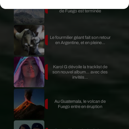
Guatemala : l'éruption du volcan
de Fuego est terminée
Le fourmilier géant fait son retour
en Argentine, et en pleine...
Karol G dévoile la tracklist de
son nouvel album… avec des
invités...
Au Guatemala, le volcan de
Fuego entre en éruption