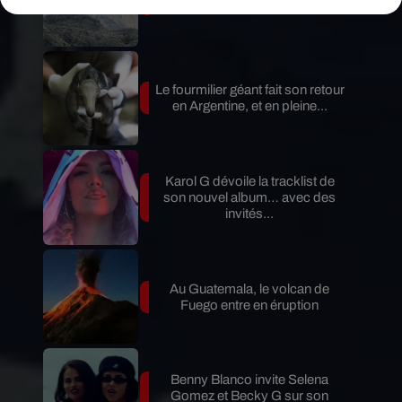
de Fuego est terminée
Le fourmilier géant fait son retour
en Argentine, et en pleine...
Karol G dévoile la tracklist de
son nouvel album… avec des
invités...
Au Guatemala, le volcan de
Fuego entre en éruption
Benny Blanco invite Selena
Gomez et Becky G sur son