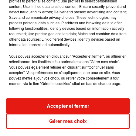
soutien économique"
pour renforcer
profiles to personalise content; Use profiles to select personalised
content; Use limited data to select content; Ensure security, prevent and
l’accompagnement des entreprises touchées par
detect fraud, and fix errors; Deliver and present advertising and content;
cette fermeture prolongée, a déclaré Jean-
Save and communicate privacy choices. These technologies may
Baptiste Lemoyne.
"Les canons à neige ne vont
process personal data such as IP address and browsing data to offer
following functionalities: Identify devices based on information actively
pas fonctionner. Les canons à indemnisations
requested; Use precise geolocation data; Match and combine data from
doivent être au rendez-vous"
, a-t-il assuré.
"Le
other data sources; Link different devices; Identify devices based on
gouvernement n’a pas basé ses décisions sur des
information transmitted automatically.
éléments rationnels mais sur des préjugés de
Vous pouvez accepter en cliquant sur "Accepter et fermer", ou affiner en
montagne exubérante et de comportements
sélectionnant les finalités et/ou partenaires dans "Gérer mes choix".
débridés, loin des réalités. Des clichés qui
Vous pouvez également refuser en cliquant sur "Continuer sans
accepter". Vos préférences ne s'appliqueront que pour ce site. Vous
prouvent un manque de connaissance et de
pouvez mettre à jour vos choix, ou retirer votre consentement à tout
confiance"
, a de son côté réagi sur Twitter le
moment via le lien "Gérer les cookies" situé en bas de chaque page.
syndicat national des remontées mécaniques et
des domaines skiables.
Accepter et fermer
Publié : 20 janvier 2021 à 18h20 par A.L.
Mundo Latino
Gérer mes choix
Guatemala : l'éruption du volcan