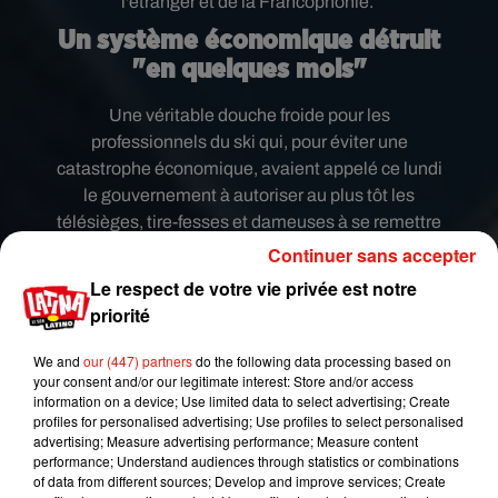
l'étranger et de la Francophonie.
Un système économique détruit
"en quelques mois"
Une véritable douche froide pour les
professionnels du ski qui, pour éviter une
catastrophe économique, avaient appelé ce lundi
le gouvernement à autoriser au plus tôt les
télésièges, tire-fesses et dameuses à se remettre
sur piste.
"
Le système économique de la
Continuer sans accepter
montagne a mis 60 ans à se mettre en place et,
Le respect de votre vie privée est notre
en quelques mois, on va le détruire
"
, avait ainsi
priorité
expliqué Jean-Luc Boch, président de
l’Association nationale des maires de stations de
We and
our (447) partners
do the following data processing based on
your consent and/or our legitimate interest: Store and/or access
montagne.
information on a device; Use limited data to select advertising; Create
Néanmoins, l
e Premier ministre Jean Castex
profiles for personalised advertising; Use profiles to select personalised
advertising; Measure advertising performance; Measure content
recevra prochainement les acteurs de la
performance; Understand audiences through statistics or combinations
montagne afin de
"finaliser les mesures de
of data from different sources; Develop and improve services; Create