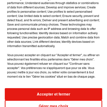
performance; Understand audiences through statistics or combinations
Mundo Latino
of data from different sources; Develop and improve services; Create
profiles to personalise content; Use profiles to select personalised
content; Use limited data to select content; Ensure security, prevent and
Le fourmilier géant fait son retour
detect fraud, and fix errors; Deliver and present advertising and content;
en Argentine, et en pleine...
Save and communicate privacy choices. These technologies may
process personal data such as IP address and browsing data to offer
following functionalities: Identify devices based on information actively
requested; Use precise geolocation data; Match and combine data from
other data sources; Link different devices; Identify devices based on
Karol G dévoile la tracklist de
information transmitted automatically.
son nouvel album… avec des
invités...
Vous pouvez accepter en cliquant sur "Accepter et fermer", ou affiner en
sélectionnant les finalités et/ou partenaires dans "Gérer mes choix".
Vous pouvez également refuser en cliquant sur "Continuer sans
accepter". Vos préférences ne s'appliqueront que pour ce site. Vous
pouvez mettre à jour vos choix, ou retirer votre consentement à tout
Au Guatemala, le volcan de
moment via le lien "Gérer les cookies" situé en bas de chaque page.
Fuego entre en éruption
Accepter et fermer
Benny Blanco invite Selena
Gomez et Becky G sur son
nouveau single
Gérer mes choix