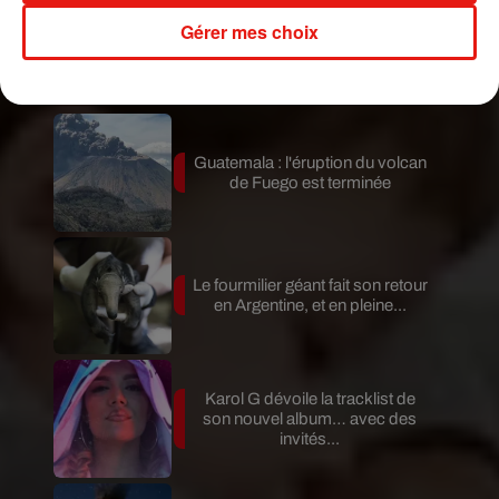
— Elodie Dlny (@elodlny)
April 1, 2020
Gérer mes choix
Publié : 8 avril 2020 à 14h04 par Virgil Bauchaud
Mundo Latino
Guatemala : l'éruption du volcan
de Fuego est terminée
Le fourmilier géant fait son retour
en Argentine, et en pleine...
Karol G dévoile la tracklist de
son nouvel album… avec des
invités...