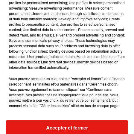
profiles for personalised advertising; Use profiles to select personalised
mère célibataire soit refoulée de l’entrée de votre
advertising; Measure advertising performance; Measure content
performance; Understand audiences through statistics or combinations
supermarché parce qu’elle a son enfant de 5 ans
of data from different sources; Develop and improve services; Create
avec elle ? »
. Le Défenseur des Droits l’assure, un
profiles to personalise content; Use profiles to select personalised
tel comportement
« porte atteinte aux droits des
content; Use limited data to select content; Ensure security, prevent and
detect fraud, and fix errors; Deliver and present advertising and content;
personnes »
.
Save and communicate privacy choices. These technologies may
« - Dans ce cas, allez faire vos courses ailleurs ! »
process personal data such as IP address and browsing data to offer
following functionalities: Identify devices based on information actively
Non babe, on vient de se taper 1h30 dans le froid,
requested; Use precise geolocation data; Match and combine data from
rien de tel n’est indiqué sur vos pancartes et en
other data sources; Link different devices; Identify devices based on
plus c’est ILLÉGAL. Allez me chercher la
information transmitted automatically.
direction !
Vous pouvez accepter en cliquant sur "Accepter et fermer", ou affiner en
sélectionnant les finalités et/ou partenaires dans "Gérer mes choix".
— Sprit (@SpritPublic)
April 3, 2020
Vous pouvez également refuser en cliquant sur "Continuer sans
Dites
@intermarche
! Vous trouvez normal
accepter". Vos préférences ne s'appliqueront que pour ce site. Vous
pouvez mettre à jour vos choix, ou retirer votre consentement à tout
qu’une mère célibataire soit refoulée de l’entrée
moment via le lien "Gérer les cookies" situé en bas de chaque page.
de votre supermarché de
#Montivilliers
parce
qu’elle a son enfant de 5 ans avec elle ? En plein
confinement doit-elle le laisser dans sa voiture
Accepter et fermer
seul pour se nourrir ? Honteux!
#COVID19