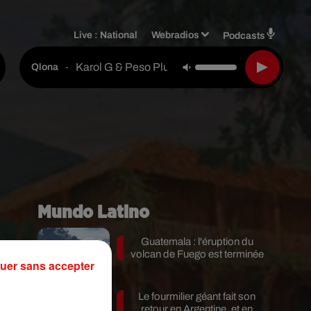
Live :
National
Webradios
Podcasts
Karol G & Peso Pluma
-
Qlona
Mundo Latino
e
Guatemala : l'éruption du
volcan de Fuego est terminée
uer sans accepter
Le fourmilier géant fait son
ué
retour en Argentine, et en