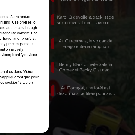
pleine...
erest: Store and/or
Karol G dévoile la tracklist de
tising; Use profiles to
son nouvel album… avec des
tand audiences through
invités...
personalise content; Use
 fraud, and fix errors;
Au Guatemala, le volcan de
de
 may process personal
Fuego entre en éruption
mation actively
vices; Identify devices
 à
Benny Blanco invite Selena
Gomez et Becky G sur son
rtenaires dans "Gérer
nouveau single
s'appliqueront que pour
les cookies" situé en
Au Portugal, une forêt est
désormais certifiée pour ses
le
bienfaits...