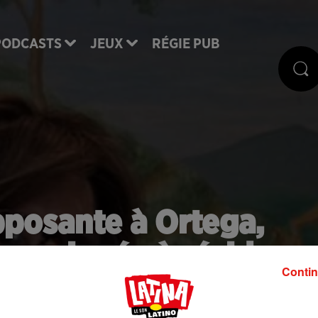
PODCASTS
JEUX
RÉGIE PUB
pposante à Ortega,
, assignée à résidenc
Contin
e Daniel Ortega dans les urnes. La police a débarq