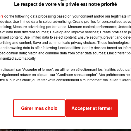
icile, mercredi.
Le respect de votre vie privée est notre priorité
ers
do the following data processing based on your consent and/or our legitimate int
device; Use limited data to select advertising; Create profiles for personalised adver
 image:
Pixabay
vertising; Measure advertising performance; Measure content performance; Unders
ns of data from different sources; Develop and improve services; Create profiles to 
 concurrente du chef de l’État nicaraguayen Daniel Ortega pour
alised content; Use limited data to select content; Ensure security, prevent and detect
ésidence mercredi 2 juin dans la soirée, après avoir été accusée 
ertising and content; Save and communicate privacy choices. These technologies
and browsing data to offer following functionalities: Identify devices based on infor
 de cinq heures de présence de la police au domicile de ma sœur
eolocation data; Match and combine data from other data sources; Link different de
 h 15 la police antiémeute la place sous assignation à résidence,
nsmitted automatically.
 »
a écrit son frère Carlos Fernando Chamorro sur Twitter.
cliquant sur "Accepter et fermer", ou affiner en sélectionnant les finalités et/ou pa
sidence de Cristiana Chamorro, dans le sud-est de Managua, où
 également refuser en cliquant sur "Continuer sans accepter". Vos préférences ne 
laré Arelia Barba, son assistante. La journaliste de 67 ans
tre à jour vos choix, ou retirer votre consentement à tout moment via le lien "Gérer 
 l’a fait il y a 31 ans sa mère, Violeta Chamorro. Mais l’étoile
ines par une enquête judiciaire pour blanchiment d’argent qu’el
 l’empêcher d’être candidate au scrutin présidentiel du 7
Gérer mes choix
Accepter et fermer
te de l’opposition Cristiana Chamorro d’être candidate reflète la
r Twitter le chef de la diplomatie américaine Antony Blinken,
ns méritent une vraie démocratie »
a-t-il ajouté.