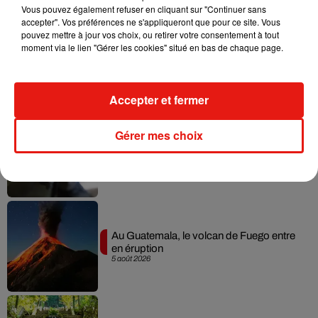
Vous pouvez également refuser en cliquant sur "Continuer sans
accepter". Vos préférences ne s'appliqueront que pour ce site. Vous
pouvez mettre à jour vos choix, ou retirer votre consentement à tout
moment via le lien "Gérer les cookies" situé en bas de chaque page.
Guatemala : l'éruption du volcan de
Fuego est terminée
7 août 2026
Accepter et fermer
Gérer mes choix
Le fourmilier géant fait son retour en
Argentine, et en pleine...
6 août 2026
Au Guatemala, le volcan de Fuego entre
en éruption
5 août 2026