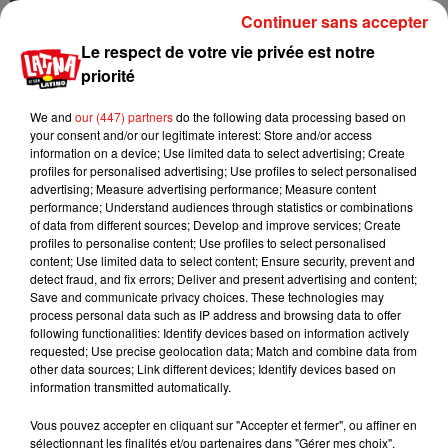
Continuer sans accepter
Le respect de votre vie privée est notre
priorité
We and
our (447) partners
do the following data processing based on
your consent and/or our legitimate interest: Store and/or access
information on a device; Use limited data to select advertising; Create
Karol G débarque en
profiles for personalised advertising; Use profiles to select personalised
France !
advertising; Measure advertising performance; Measure content
22 avril 2026
performance; Understand audiences through statistics or combinations
of data from different sources; Develop and improve services; Create
profiles to personalise content; Use profiles to select personalised
content; Use limited data to select content; Ensure security, prevent and
detect fraud, and fix errors; Deliver and present advertising and content;
Save and communicate privacy choices. These technologies may
process personal data such as IP address and browsing data to offer
following functionalities: Identify devices based on information actively
requested; Use precise geolocation data; Match and combine data from
other data sources; Link different devices; Identify devices based on
8
9
10
11
12
13
14
information transmitted automatically.
Vous pouvez accepter en cliquant sur "Accepter et fermer", ou affiner en
Mundo Latino
sélectionnant les finalités et/ou partenaires dans "Gérer mes choix".