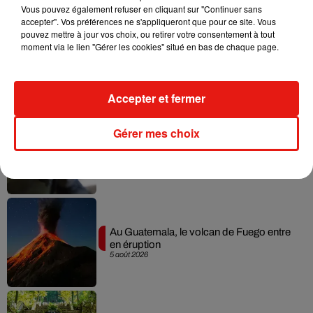
Vous pouvez également refuser en cliquant sur "Continuer sans
accepter". Vos préférences ne s'appliqueront que pour ce site. Vous
pouvez mettre à jour vos choix, ou retirer votre consentement à tout
moment via le lien "Gérer les cookies" situé en bas de chaque page.
Guatemala : l'éruption du volcan de
Fuego est terminée
7 août 2026
Accepter et fermer
Gérer mes choix
Le fourmilier géant fait son retour en
Argentine, et en pleine...
6 août 2026
Au Guatemala, le volcan de Fuego entre
en éruption
5 août 2026