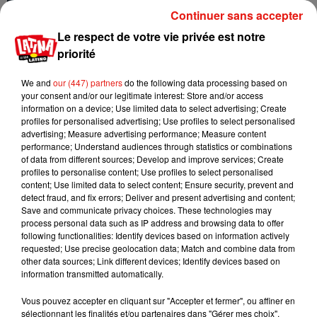
Continuer sans accepter
Le respect de votre vie privée est notre
priorité
We and
our (447) partners
do the following data processing based on
your consent and/or our legitimate interest: Store and/or access
information on a device; Use limited data to select advertising; Create
Karol G frappe fort avec
profiles for personalised advertising; Use profiles to select personalised
« Matadora », son
advertising; Measure advertising performance; Measure content
nouveau single
performance; Understand audiences through statistics or combinations
28 juillet 2026
of data from different sources; Develop and improve services; Create
profiles to personalise content; Use profiles to select personalised
content; Use limited data to select content; Ensure security, prevent and
detect fraud, and fix errors; Deliver and present advertising and content;
Save and communicate privacy choices. These technologies may
process personal data such as IP address and browsing data to offer
following functionalities: Identify devices based on information actively
requested; Use precise geolocation data; Match and combine data from
other data sources; Link different devices; Identify devices based on
1
2
3
4
5
information transmitted automatically.
Vous pouvez accepter en cliquant sur "Accepter et fermer", ou affiner en
Mundo Latino
sélectionnant les finalités et/ou partenaires dans "Gérer mes choix".