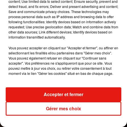
Voir cette publication sur Instagram
content; Use limited data to select content; Ensure security, prevent and
detect fraud, and fix errors; Deliver and present advertising and content;
Une publication partagée par MALUMA (@maluma)
Save and communicate privacy choices. These technologies may
process personal data such as IP address and browsing data to offer
following functionalities: Identify devices based on information actively
requested; Use precise geolocation data; Match and combine data from
other data sources; Link different devices; Identify devices based on
information transmitted automatically.
Vous pouvez accepter en cliquant sur "Accepter et fermer", ou affiner en
sélectionnant les finalités et/ou partenaires dans "Gérer mes choix".
Vous pouvez également refuser en cliquant sur "Continuer sans
accepter". Vos préférences ne s'appliqueront que pour ce site. Vous
pouvez mettre à jour vos choix, ou retirer votre consentement à tout
moment via le lien "Gérer les cookies" situé en bas de chaque page.
Accepter et fermer
Voir cette publication sur Instagram
Une publication partagée par MALUMA (@maluma)
Gérer mes choix