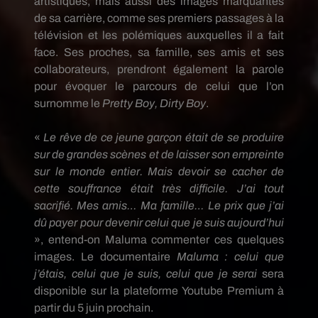
artistiques, mais aussi des images marquantes
de sa carrière, comme ses premiers passages à la
télévision et les polémiques auxquelles il a fait
face.
Ses proches, sa famille, ses amis et ses
collaborateurs, prendront également la parole
pour évoquer le parcours de celui que l’on
surnomme le
Pretty
Boy,
Dirty
Boy
.
«
Le rêve de ce jeune garçon était de se produire
sur de grandes scènes et de laisser son empreinte
sur le monde entier.
Mais devoir se cacher de
cette souffrance était très difficile.
J’ai tout
sacrifié.
Mes amis…
Ma famille…
Le prix que j’ai
dû payer pour devenir celui que je suis aujourd’hui
», entend-on
Maluma
commenter ces quelques
images.
Le documentaire
Maluma :
celui que
j’étais, celui que je suis, celui que je serai
sera
disponible sur la plateforme
Youtube
Premium à
partir du 5 juin prochain.