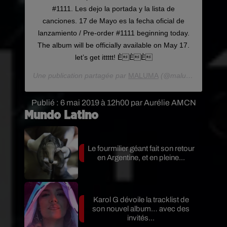
#1111. Les dejo la portada y la lista de
canciones. 17 de Mayo es la fecha oficial de
lanzamiento / Pre-order #1111 beginning today.
The album will be officially available on May 17.
let’s get ittttt! È️È️È️
Une publication partagée par
MALUMA
(@maluma) le
1 Mai
Publié : 6 mai 2019 à 12h00 par Aurélie AMCN
Mundo Latino
Le fourmilier géant fait son retour
en Argentine, et en pleine...
Karol G dévoile la tracklist de
son nouvel album… avec des
invités...