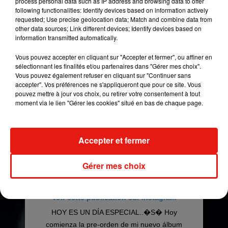
process personal data such as IP address and browsing data to offer
Madonna
Soltera
.
Une nouvelle collaboration
following functionalities: Identify devices based on information actively
requested; Use precise geolocation data; Match and combine data from
avec la Reine de la pop qui succède au
other data sources; Link different devices; Identify devices based on
tube
Medellín
dévoilé le 17 avril dernier, mais
information transmitted automatically.
aussi à la chanson
B*tch
I’m
Local
figurant elle
aussi sur le projet Madame X de Madonna.
Vous pouvez accepter en cliquant sur "Accepter et fermer", ou affiner en
sélectionnant les finalités et/ou partenaires dans "Gérer mes choix".
Vous pouvez également refuser en cliquant sur "Continuer sans
accepter". Vos préférences ne s'appliqueront que pour ce site. Vous
pouvez mettre à jour vos choix, ou retirer votre consentement à tout
moment via le lien "Gérer les cookies" situé en bas de chaque page.
Accepter et fermer
Gérer mes choix
Voir cette publication sur Instagram
HOY ES UN DÍA ESPECIAL..�S� Hoy
comienza la pre-orden de mi nuevo álbum