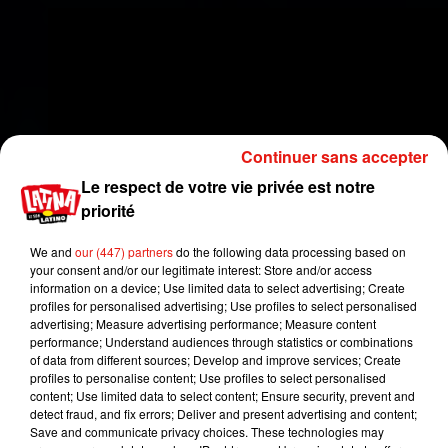
Continuer sans accepter
Le respect de votre vie privée est notre
priorité
We and
our (447) partners
do the following data processing based on
your consent and/or our legitimate interest: Store and/or access
information on a device; Use limited data to select advertising; Create
profiles for personalised advertising; Use profiles to select personalised
advertising; Measure advertising performance; Measure content
performance; Understand audiences through statistics or combinations
of data from different sources; Develop and improve services; Create
À
peine quelques jours avant, le 17 mai
profiles to personalise content; Use profiles to select personalised
2019,
Maluma
aura sorti son nouvel album intitulé
content; Use limited data to select content; Ensure security, prevent and
detect fraud, and fix errors; Deliver and present advertising and content;
11:11
et sur lequel figure le titre
HP
, son dernier
Save and communicate privacy choices. These technologies may
single, mais aussi un duo avec