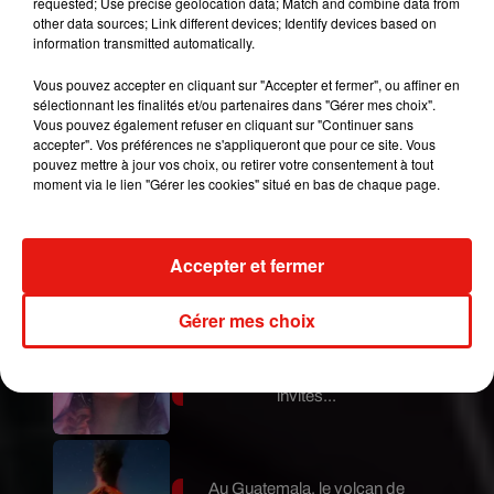
requested; Use precise geolocation data; Match and combine data from
other data sources; Link different devices; Identify devices based on
information transmitted automatically.
Vous pouvez accepter en cliquant sur "Accepter et fermer", ou affiner en
sélectionnant les finalités et/ou partenaires dans "Gérer mes choix".
Vous pouvez également refuser en cliquant sur "Continuer sans
accepter". Vos préférences ne s'appliqueront que pour ce site. Vous
Publié : 7 mars 2021 à 15h45 par Aurélie AMCN
pouvez mettre à jour vos choix, ou retirer votre consentement à tout
Mundo Latino
moment via le lien "Gérer les cookies" situé en bas de chaque page.
Le fourmilier géant fait son retour
Accepter et fermer
en Argentine, et en pleine...
Gérer mes choix
Karol G dévoile la tracklist de
son nouvel album… avec des
invités...
Au Guatemala, le volcan de