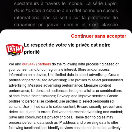
spectateurs à travers le monde. La série
Lupin,
dans l’ombre d’Arsène
a en effet connu un succès
international dès sa sortie sur la plateforme de
streaming en janvier dernier et s’est classée
numéro 1 dans de nombreux pays dont la France
Continuer sans accepter
et les Etats-Unis.
Le respect de votre vie privée est notre
La Partie 2 de Lupin, dans l’ombre d’Arsène sera
priorité
disponible à l’été 2021 exclusivement sur
Netflix.
We and
our (447) partners
do the following data processing based on
your consent and/or our legitimate interest: Store and/or access
information on a device; Use limited data to select advertising; Create
profiles for personalised advertising; Use profiles to select personalised
advertising; Measure advertising performance; Measure content
performance; Understand audiences through statistics or combinations
of data from different sources; Develop and improve services; Create
profiles to personalise content; Use profiles to select personalised
content; Use limited data to select content; Ensure security, prevent and
detect fraud, and fix errors; Deliver and present advertising and content;
Save and communicate privacy choices. These technologies may
process personal data such as IP address and browsing data to offer
following functionalities: Identify devices based on information actively