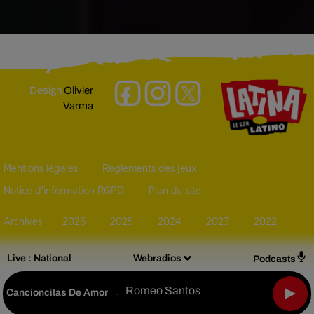
Design
Olivier
Varma
Mentions légales
Règlements des jeux
Notice d’information RGPD
Plan du site
Archives
2026
2025
2024
2023
2022
Live :
National
Webradios
Podcasts
Romeo Santos
Cancioncitas De Amor
-