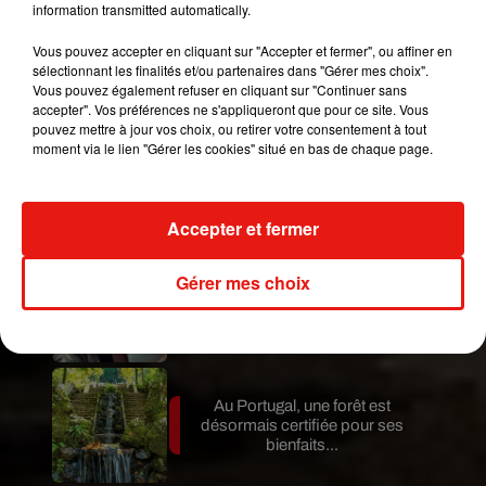
information transmitted automatically.
16 décembre.
Vous pouvez accepter en cliquant sur "Accepter et fermer", ou affiner en
Publié : 19 novembre 2019 à 10h03 par Mikaà«l
sélectionnant les finalités et/ou partenaires dans "Gérer mes choix".
Livret
Vous pouvez également refuser en cliquant sur "Continuer sans
Mundo Latino
accepter". Vos préférences ne s'appliqueront que pour ce site. Vous
pouvez mettre à jour vos choix, ou retirer votre consentement à tout
moment via le lien "Gérer les cookies" situé en bas de chaque page.
Au Guatemala, le volcan de
Fuego entre en éruption
Accepter et fermer
Gérer mes choix
Benny Blanco invite Selena
Gomez et Becky G sur son
nouveau single
Au Portugal, une forêt est
désormais certifiée pour ses
bienfaits...