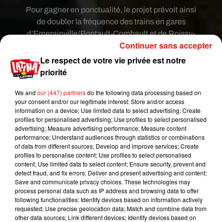
Pour gagner en ponctualité, le projet prévoit ainsi
de doubler la fréquence des trains en gares
d’Emerainville/Pontault-Combault et de Roissy-
Continuer sans accepter
en-Brie, soit en heure de pointe un train toutes les
7m30, et en heures creuses, 6 train par heure au
Le respect de votre vie privée est notre
lieu de 2 actuellement. En gare des Yvris-Noisy-le-
priorité
Grand, un train circulerait alors toutes les 15
We and
our (447) partners
do the following data processing based on
minutes.
your consent and/or our legitimate interest: Store and/or access
« Cette augmentation de l’offre permettrait
information on a device; Use limited data to select advertising; Create
profiles for personalised advertising; Use profiles to select personalised
d’améliorer le confort des usagers en offrant
advertising; Measure advertising performance; Measure content
davantage de trains et donc plus de places
performance; Understand audiences through statistics or combinations
assises pour le RER E entre Roissy-en-Brie et
of data from different sources; Develop and improve services; Create
profiles to personalise content; Use profiles to select personalised
Paris », promettent SNCF réseau et Île-de-France
content; Use limited data to select content; Ensure security, prevent and
Mobilités. Pour permettre ces améliorations, il
detect fraud, and fix errors; Deliver and present advertising and content;
faudrait notamment créer une 3ème voie entre
Save and communicate privacy choices. These technologies may
process personal data such as IP address and browsing data to offer
Villiers-sur-Marne et Emerainville/Pontault-
following functionalities: Identify devices based on information actively
Combault. Le projet est estimé à 160 millions
requested; Use precise geolocation data; Match and combine data from
d’euros. Vous pouvez
donner votre avis
jusqu'au
other data sources; Link different devices; Identify devices based on