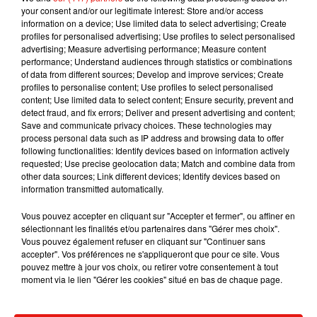
en permis européen avant d’avoir atteint 18 ans. À
your consent and/or our legitimate interest: Store and/or access
information on a device; Use limited data to select advertising; Create
noter qu’en Angleterre, cette règle a été retenue.
profiles for personalised advertising; Use profiles to select personalised
Les jeunes peuvent conduire seuls dès 17 ans sur
advertising; Measure advertising performance; Measure content
les routes du pays.
performance; Understand audiences through statistics or combinations
of data from different sources; Develop and improve services; Create
Publié : 12 février 2019 à 10h51 par Maud
profiles to personalise content; Use profiles to select personalised
Tambellini
content; Use limited data to select content; Ensure security, prevent and
detect fraud, and fix errors; Deliver and present advertising and content;
Mundo Latino
Save and communicate privacy choices. These technologies may
process personal data such as IP address and browsing data to offer
following functionalities: Identify devices based on information actively
requested; Use precise geolocation data; Match and combine data from
Ces femmes autochtones
other data sources; Link different devices; Identify devices based on
redonnent vie à l’Amazonie !
information transmitted automatically.
Vous pouvez accepter en cliquant sur "Accepter et fermer", ou affiner en
sélectionnant les finalités et/ou partenaires dans "Gérer mes choix".
Vous pouvez également refuser en cliquant sur "Continuer sans
Guatemala : l'éruption du volcan
accepter". Vos préférences ne s'appliqueront que pour ce site. Vous
de Fuego est terminée
pouvez mettre à jour vos choix, ou retirer votre consentement à tout
moment via le lien "Gérer les cookies" situé en bas de chaque page.