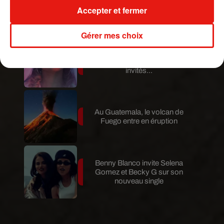
Le fourmilier géant fait son retour
Accepter et fermer
en Argentine, et en pleine...
Gérer mes choix
Karol G dévoile la tracklist de
son nouvel album… avec des
invités...
Au Guatemala, le volcan de
Fuego entre en éruption
Benny Blanco invite Selena
Gomez et Becky G sur son
nouveau single