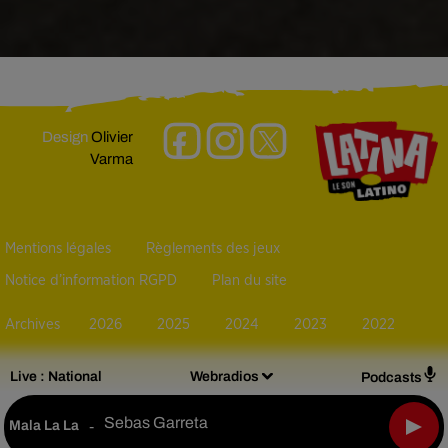
Design
Olivier
Varma
Mentions légales
Règlements des jeux
Notice d’information RGPD
Plan du site
Archives
2026
2025
2024
2023
2022
Live :
National
Webradios
Podcasts
Sebas Garreta
Mala La La
-