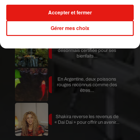
Benny Blanco invite Selena
Accepter et fermer
Gomez et Becky G sur son
nouveau single
Gérer mes choix
Au Portugal, une forêt est
désormais certifiée pour ses
bienfaits...
En Argentine, deux poissons
rouges reconnus comme des
êtres...
Shakira reverse les revenus de
« Dai Dai » pour offrir un avenir...