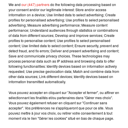
We and
our (447) partners
do the following data processing based on
n’en a subi les conséquences. Les hôpitaux de
your consent and/or our legitimate interest: Store and/or access
Paris constituent la première ligne de défense en
information on a device; Use limited data to select advertising; Create
profiles for personalised advertising; Use profiles to select personalised
Ile-de-France, région la plus touchée par le
advertising; Measure advertising performance; Measure content
Coronavirus dans l’Hexagone avec plus de 6.200
performance; Understand audiences through statistics or combinations
personnes contaminées et 166 morts.
of data from different sources; Develop and improve services; Create
profiles to personalise content; Use profiles to select personalised
Publié : 24 mars 2020 à 13h15 par Gianni
content; Use limited data to select content; Ensure security, prevent and
detect fraud, and fix errors; Deliver and present advertising and content;
CASTILLO
Save and communicate privacy choices. These technologies may
Mundo Latino
process personal data such as IP address and browsing data to offer
following functionalities: Identify devices based on information actively
requested; Use precise geolocation data; Match and combine data from
Karol G dévoile la tracklist de
other data sources; Link different devices; Identify devices based on
son nouvel album… avec des
information transmitted automatically.
invités...
Vous pouvez accepter en cliquant sur "Accepter et fermer", ou affiner en
sélectionnant les finalités et/ou partenaires dans "Gérer mes choix".
Vous pouvez également refuser en cliquant sur "Continuer sans
accepter". Vos préférences ne s'appliqueront que pour ce site. Vous
Au Guatemala, le volcan de
pouvez mettre à jour vos choix, ou retirer votre consentement à tout
Fuego entre en éruption
moment via le lien "Gérer les cookies" situé en bas de chaque page.