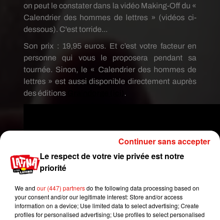
on peut le constater dans la vidéo
Making-Off
du «
Calendrier des hommes de lettres » (vidéos ci-
dessous).
C'est torride...
Son prix :
19,95 euros.
Et c’est votre facteur en
personne qui vous le proposera pendant sa
tournée.
Sinon, le « Calendrier des hommes de
lettres » est aussi disponible directement auprès
des éditions
Graindorge (ici)
.
Continuer sans accepter
Le respect de votre vie privée est notre
priorité
We and
our (447) partners
do the following data processing based on
your consent and/or our legitimate interest: Store and/or access
information on a device; Use limited data to select advertising; Create
profiles for personalised advertising; Use profiles to select personalised