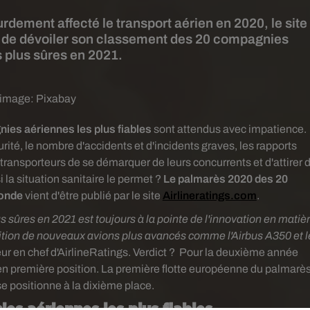
rdement affecté le transport aérien en 2020, le site
t de dévoiler son classement des 20 compagnies
 plus sûres en 2021.
 image:
Pixabay
es aériennes les plus fiables
sont attendus avec impatience.
urité, le nombre d'accidents et d'incidents graves, les rapports
ransporteurs de se démarquer de leurs concurrents et d'attirer 
la situation sanitaire le permet ?
Le palmarès 2020 des 20
monde
vient d'être publié par le site
Airlineratings.com
.
sûres en 2021 est toujours à la pointe de l'innovation en matiè
isition de nouveaux avions plus avancés comme l'Airbus A350 et l
r en chef d'AirlineRatings. Verdict ?
Pour la deuxième année
en première position. La première flotte européenne du palmarè
se positionne à la dixième place.