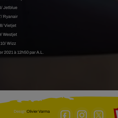
6/ Jetblue
7/ Ryanair
8/ Vietjet
9/ Westjet
10/ Wizz
ier 2021 à 12h50 par A.L.
Design
Olivier Varma