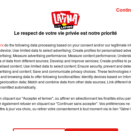
es aériennes les plus fiables
Contin
/ Quantas
Qatar Airways
ir New Zealand
Le respect de votre vie privée est notre priorité
gapore Airlines
ers
do the following data processing based on your consent and/or our legitimate int
device; Use limited data to select advertising; Create profiles for personalised adver
/ Emirates
vertising; Measure advertising performance; Measure content performance; Unders
ns of data from different sources; Develop and improve services; Create profiles to 
6/ EVA Air
alised content; Use limited data to select content; Ensure security, prevent and detect
ertising and content; Save and communicate privacy choices. These technologies
tihad Airways
and browsing data to offer following functionalities: Identify devices based on infor
laska Airlines
eolocation data; Match and combine data from other data sources; Link different de
nsmitted automatically.
y Pacific Airways
cliquant sur "Accepter et fermer", ou affiner en sélectionnant les finalités et/ou pa
ritish Airways
 également refuser en cliquant sur "Continuer sans accepter". Vos préférences ne 
tre à jour vos choix, ou retirer votre consentement à tout moment via le lien "Gérer 
tralia / Virgin Atlantic
 Compagnies aériennes