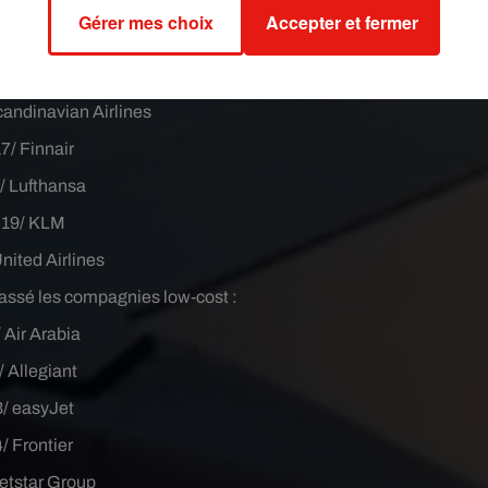
uthwest Airlines
Gérer mes choix
Accepter et fermer
Delta Air Lines
erican Airlines
andinavian Airlines
17/ Finnair
/ Lufthansa
19/ KLM
nited Airlines
lassé les compagnies low-cost :
/ Air Arabia
/ Allegiant
3/ easyJet
4/ Frontier
Jetstar Group