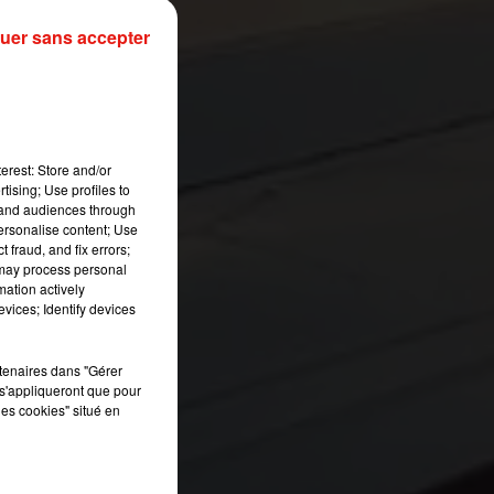
uer sans accepter
erest: Store and/or
tising; Use profiles to
tand audiences through
personalise content; Use
 fraud, and fix errors;
 may process personal
mation actively
vices; Identify devices
rtenaires dans "Gérer
s'appliqueront que pour
les cookies" situé en