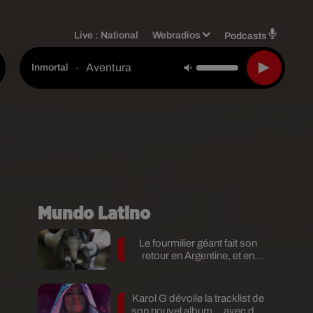
Live :
National
Webradios
Podcasts
Aventura
-
Inmortal
Mundo Latino
Le fourmilier géant fait son
retour en Argentine, et en
pleine...
Karol G dévoile la tracklist de
son nouvel album… avec des