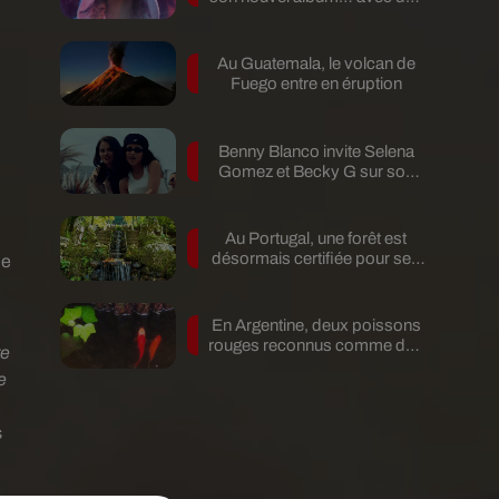
invités...
Au Guatemala, le volcan de
Fuego entre en éruption
Benny Blanco invite Selena
Gomez et Becky G sur son
nouveau single
Au Portugal, une forêt est
désormais certifiée pour ses
de
bienfaits...
En Argentine, deux poissons
rouges reconnus comme des
re
êtres...
e
s