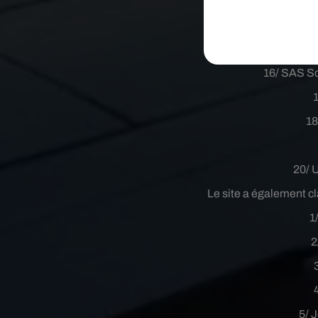
13/ So
14/ 
15/ Am
16/ SAS Sc
18
20/ U
Le site a également c
1
2
5/ 