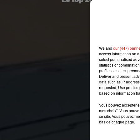
Le top 20 des compagni
1
2/ 
3/ A
4/ Sin
We and
our (447) partn
access information on a 
5
select personalised ad
statistics or combinatio
profiles to select person
Deliver and present adv
7/ E
data such as IP address 
8/ A
requested; Use precise g
based on information tra
9/ Catha
Vous pouvez accepter en 
10/ B
mes choix". Vous pouvez
ce site. Vous pouvez met
11/ Virgin Aus
bas de chaque page.
12/ Hawaiian