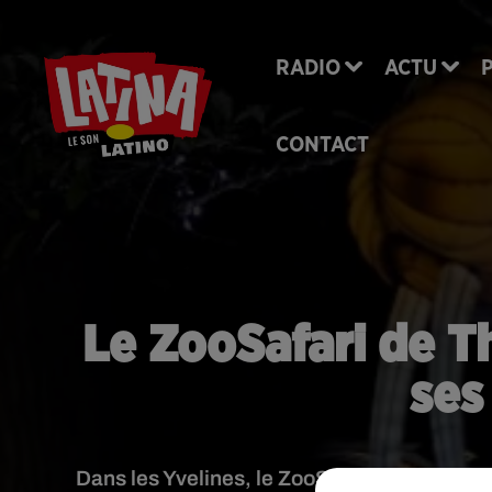
RADIO
ACTU
CONTACT
Le ZooSafari de Th
ses
Dans les Yvelines, le ZooSafari de Thoiry r