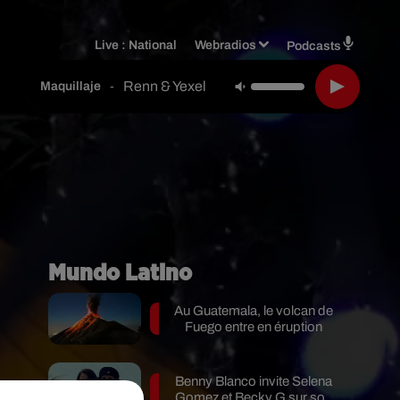
Live :
National
Webradios
Podcasts
Renn & Yexel
-
Maquillaje
Mundo Latino
Au Guatemala, le volcan de
Fuego entre en éruption
Benny Blanco invite Selena
Gomez et Becky G sur son