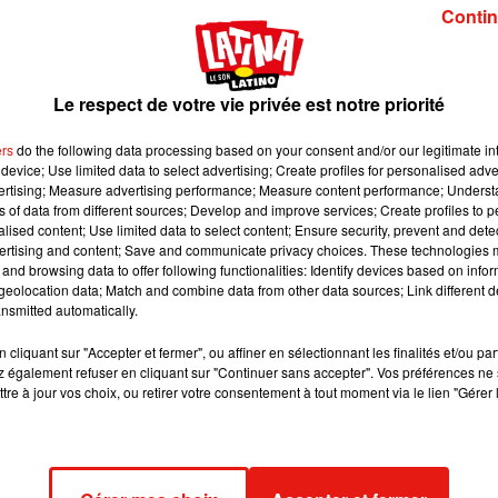
Lumières Sauvages » dans les jardins du château. La
Contin
 ligne est obligatoire.
Le respect de votre vie privée est notre priorité
e:
ZooSafari de Thoiry
ers
do the following data processing based on your consent and/or our legitimate int
 dans un monde de la culture totalement à l’arrêt. Face à la crise
device; Use limited data to select advertising; Create profiles for personalised adver
mas, musées, aquariums etc.. sont actuellement fermés.
vertising; Measure advertising performance; Measure content performance; Unders
ns of data from different sources; Develop and improve services; Create profiles to 
va reprendre vie ; le ZooSafari de Thoiry. La partie à pied du zoo
alised content; Use limited data to select content; Ensure security, prevent and detect
oiture au milieu des zèbres, des autruches et autres girafes, rouvr
ertising and content; Save and communicate privacy choices. These technologies
and browsing data to offer following functionalities: Identify devices based on infor
ais de leurs véhicules et ne sont donc pas en contact les uns av
eolocation data; Match and combine data from other data sources; Link different de
lle Bercheny, la directrice du ZooSafari.
nsmitted automatically.
teau de Thoiry qui accueille une balade d’1,5 kilomètres baptisé
cliquant sur "Accepter et fermer", ou affiner en sélectionnant les finalités et/ou pa
s de métal et de soie illuminées. Elles représentent des animau
 également refuser en cliquant sur "Continuer sans accepter". Vos préférences ne 
tre à jour vos choix, ou retirer votre consentement à tout moment via le lien "Gérer 
réels qu’imaginaires.
 dès 6 ans et petite nouveauté, le public va se voir distribuer d
 et à claquer dès que besoin pour se nettoyer » précise Christel
Bercheny.