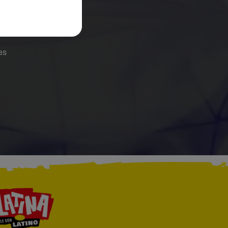
La
a
es