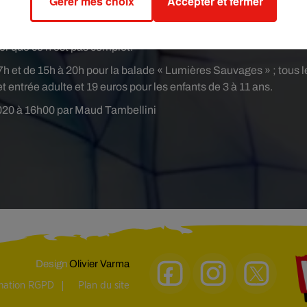
Gérer mes choix
Accepter et fermer
illet en amont sur
internet
. Aucune vente ne sera faite sur place. 
i conseille aussi de regarder les réseaux sociaux du site avant s
rer que ce n’est pas complet.
 17h et de 15h à 20h pour la balade « Lumières Sauvages » ; tous l
et entrée adulte et 19 euros pour les enfants de 3 à 11 ans.
020 à 16h00 par Maud Tambellini
Design
Olivier Varma
rmation RGPD
Plan du site