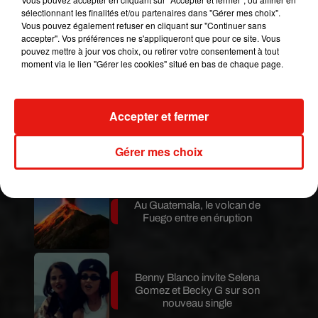
Mundo Latino
sélectionnant les finalités et/ou partenaires dans "Gérer mes choix".
Vous pouvez également refuser en cliquant sur "Continuer sans
accepter". Vos préférences ne s'appliqueront que pour ce site. Vous
Le fourmilier géant fait son retour
pouvez mettre à jour vos choix, ou retirer votre consentement à tout
en Argentine, et en pleine...
moment via le lien "Gérer les cookies" situé en bas de chaque page.
Accepter et fermer
Karol G dévoile la tracklist de
son nouvel album… avec des
invités...
Gérer mes choix
Au Guatemala, le volcan de
Fuego entre en éruption
Benny Blanco invite Selena
Gomez et Becky G sur son
nouveau single