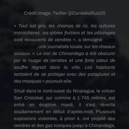
Crédit image:
Twitter @DanielkaRuiz25
« Tout est gris, les champs de riz, les cultures
maraîchères
, les arbres fruitiers et les pâturages
sont recouverts de cendres »,
a témoigné
Carol
Altamirano
, une journaliste locale, sur les réseaux
sociaux.
« Le ciel de Chinandega a été obscurci
par le nuage de cendres et une forte odeur de
souffre régnait dans la ville. Les habitants
tentaient de se protéger avec des parapluies et
des masques »
poursuit-elle.
Situé dans le nord-ouest du Nicaragua,
le
volcan
San Cristobal,
qui culmine à 1 745 mètres,
est
entré en éruption mardi. Il s’est réveillé
soudainement en début d’après-midi. Plusieurs
explosions
violentes
,
à priori 4
, ont projeté des
cendres et des gaz toxiques jusqu’à Chinandega,