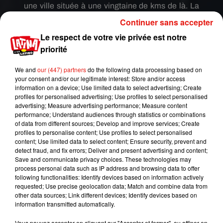
une
ville située à une vingtaine de kms de là. La
commune de Grecia, et des villages
aux
alentour
s
Continuer sans accepter
ont également été touchés
par l’éruption
précise
Le respect de votre vie privée est notre
l’ONG Centre Humboldt de défense de
priorité
l’environnement.
La dernière éruption de San
Cristobal remontait à avril 2016.
We and
our (447) partners
do the following data processing based on
your consent and/or our legitimate interest: Store and/or access
#Nicaragua
#LoÚltimo
#Martes09Marzo
information on a device; Use limited data to select advertising; Create
El majestuoso
#volcán
San Cristobal, el más
profiles for personalised advertising; Use profiles to select personalised
advertising; Measure advertising performance; Measure content
alto del país, esta tarde está insolente.
performance; Understand audiences through statistics or combinations
Explosión de gases y cenizas
of data from different sources; Develop and improve services; Create
�xR9
#Chinandega
@laprimerisima
profiles to personalise content; Use profiles to select personalised
content; Use limited data to select content; Ensure security, prevent and
@visitnicaragua
@cdsinapred
detect fraud, and fix errors; Deliver and present advertising and content;
pic.twitter.com/VxZ2jsEwAf
Save and communicate privacy choices. These technologies may
process personal data such as IP address and browsing data to offer
— Danielka Ruiz (@DanielkaRuiz25)
March 9,
following functionalities: Identify devices based on information actively
2021
requested; Use precise geolocation data; Match and combine data from
other data sources; Link different devices; Identify devices based on
Publié : 12 mars 2021 à 9h00 par Jérome
information transmitted automatically.
Pasanau
Vous pouvez accepter en cliquant sur "Accepter et fermer", ou affiner en