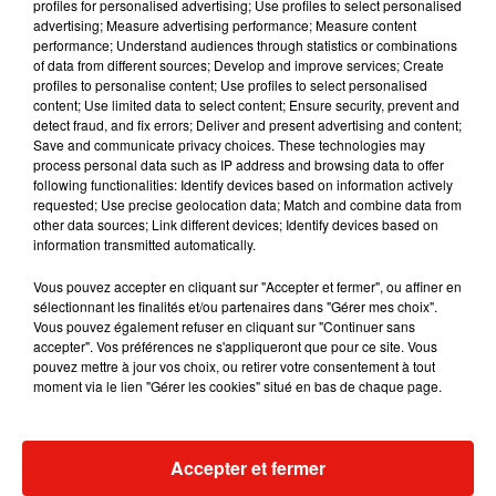
profiles for personalised advertising; Use profiles to select personalised
pollution lumineuse.
advertising; Measure advertising performance; Measure content
performance; Understand audiences through statistics or combinations
Publié : 12 mars 2019 à 13h02 par Virgil Bauchaud
of data from different sources; Develop and improve services; Create
Mundo Latino
profiles to personalise content; Use profiles to select personalised
content; Use limited data to select content; Ensure security, prevent and
detect fraud, and fix errors; Deliver and present advertising and content;
Save and communicate privacy choices. These technologies may
Le fourmilier géant fait son retour
process personal data such as IP address and browsing data to offer
en Argentine, et en pleine...
following functionalities: Identify devices based on information actively
requested; Use precise geolocation data; Match and combine data from
other data sources; Link different devices; Identify devices based on
information transmitted automatically.
Karol G dévoile la tracklist de
son nouvel album… avec des
Vous pouvez accepter en cliquant sur "Accepter et fermer", ou affiner en
invités...
sélectionnant les finalités et/ou partenaires dans "Gérer mes choix".
Vous pouvez également refuser en cliquant sur "Continuer sans
accepter". Vos préférences ne s'appliqueront que pour ce site. Vous
pouvez mettre à jour vos choix, ou retirer votre consentement à tout
moment via le lien "Gérer les cookies" situé en bas de chaque page.
Au Guatemala, le volcan de
Fuego entre en éruption
Accepter et fermer