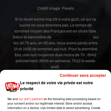
Crédit image:
Pexels
Si le réveil sonne trop tôt à votre goût, ce qui va
suivre ne vous étonnera pas. Le temps de
sommeil moyen des Français est en chute libre.
Selon le baromètre de
Santé Publique France
sur
les 18-75 ans, en 50 ans, nous avons perdu entre
1h et 1h30 de sommeil par nuit. Pour la première
fois, une nuit moyenne dure moins de 7h : 6h42
précisément (6h34 en semaine, 7h12 le week-
end).
Continuer sans accepter
Parmi les explications à cette baisse du sommeil,
Le respect de votre vie privée est notre
l’étude pointe du doigt des travailleurs de nuit de
priorité
plus en plus nombreux : plus de 16% des actifs en
2013. Autres causes mises en avant, une temps
We and
our (447) partners
do the following data processing based on
de trajet domicile–travail souvent long, le temps
your consent and/or our legitimate interest: Store and/or access
information on a device; Use limited data to select advertising; Create
passé devant les écrans, mais aussi le bruit et la