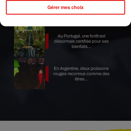
Benny Blanco invite Selena
Gérer mes choix
Gomez et Becky G sur son
nouveau single
Au Portugal, une forêt est
désormais certifiée pour ses
bienfaits...
En Argentine, deux poissons
rouges reconnus comme des
êtres...