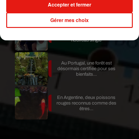
Fuego entre en éruption
Accepter et fermer
Gérer mes choix
Benny Blanco invite Selena
Gomez et Becky G sur son
nouveau single
Au Portugal, une forêt est
désormais certifiée pour ses
bienfaits...
En Argentine, deux poissons
rouges reconnus comme des
êtres...