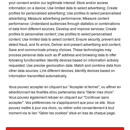
your consent and/or our legitimate interest: Store and/or access
l’addition de nouveaux mots pouvant se poser sur
information on a device; Use limited data to select advertising; Create
profiles for personalised advertising; Use profiles to select personalised
le plateau de jeu. Il sera même possible
advertising; Measure advertising performance; Measure content
d’imprimer votre mot préféré sur un t-shirt.
performance; Understand audiences through statistics or combinations
of data from different sources; Develop and improve services; Create
Publié : 6 novembre 2018 à 9h36 par Maud
profiles to personalise content; Use profiles to select personalised
Tambellini
content; Use limited data to select content; Ensure security, prevent and
Mundo Latino
detect fraud, and fix errors; Deliver and present advertising and content;
Save and communicate privacy choices. These technologies may
process personal data such as IP address and browsing data to offer
following functionalities: Identify devices based on information actively
Le fourmilier géant fait son retour
requested; Use precise geolocation data; Match and combine data from
en Argentine, et en pleine...
other data sources; Link different devices; Identify devices based on
information transmitted automatically.
Vous pouvez accepter en cliquant sur "Accepter et fermer", ou affiner en
sélectionnant les finalités et/ou partenaires dans "Gérer mes choix".
Karol G dévoile la tracklist de
Vous pouvez également refuser en cliquant sur "Continuer sans
son nouvel album… avec des
accepter". Vos préférences ne s'appliqueront que pour ce site. Vous
invités...
pouvez mettre à jour vos choix, ou retirer votre consentement à tout
moment via le lien "Gérer les cookies" situé en bas de chaque page.
Au Guatemala, le volcan de