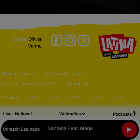
Design
Olivier
Varma
Mentions légales
Règlements des jeux
Notice d’information RGPD
Plan du site
Archives
2026
2025
2024
2023
2022
Live :
National
Webradios
Podcasts
Santana Feat. Mana
Corazón Espinado
-