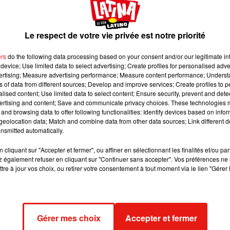
er que l'on pouvait être autant accro au fromage qu
arette ou encore l'alcool.
Le respect de votre vie privée est notre priorité
 image:
Pixabay
ers
do the following data processing based on your consent and/or our legitimate int
device; Use limited data to select advertising; Create profiles for personalised adver
n bout de comté, sans mettre du parmesan dans vos pâtes ou vo
vertising; Measure advertising performance; Measure content performance; Unders
ns of data from different sources; Develop and improve services; Create profiles to 
ue
vous soyez accro au fromage
! En effet, comme le révèle
une
alised content; Use limited data to select content; Ensure security, prevent and detect
dans la
National Library of Medicine
,
le fromage peut être auss
ertising and content; Save and communicate privacy choices. These technologies
rette, l’alcool ou la drogue.
and browsing data to offer following functionalities: Identify devices based on infor
eolocation data; Match and combine data from other data sources; Link different de
rotéine qui rend accro
nsmitted automatically.
ientifiques ont analysé
les comportements alimentaires de
cliquant sur "Accepter et fermer", ou affiner en sélectionnant les finalités et/ou pa
 également refuser en cliquant sur "Continuer sans accepter". Vos préférences ne 
la pizza qui remporte tous les suffrages parmi les plats les plus
tre à jour vos choix, ou retirer votre consentement à tout moment via le lien "Gérer 
s pizzas sont souvent recouvertes de... fromage !
a cause de cette addiction était liée à
la caséine
,
une protéine
te dernière libère
des opiacés appelés casomorphines
durant la
hines jouent vraiment avec les récepteurs de la dopamine et
Gérer mes choix
Accepter et fermer
le diététicien Cameron Wells qui a participé à l’étude américaine