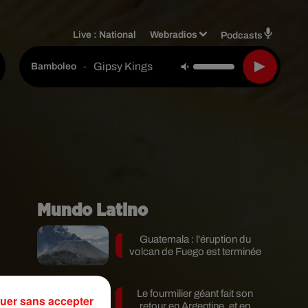
Live :
National
Webradios
Podcasts
Gipsy Kings
-
Bamboleo
Mundo Latino
Guatemala : l'éruption du
volcan de Fuego est terminée
Le fourmilier géant fait son
s
uer sans accepter
retour en Argentine, et en