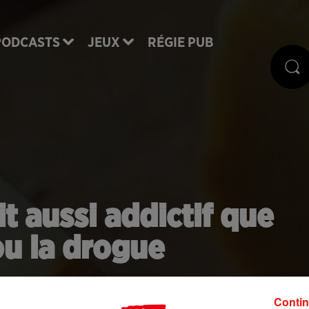
PODCASTS
JEUX
RÉGIE PUB
t aussi addictif que
 ou la drogue
ins sont néanmoins plus addictifs que d'autres. De
Contin