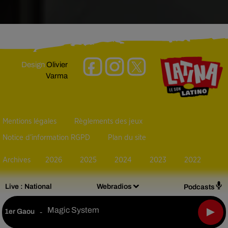
Design
Olivier
Varma
Mentions légales
Règlements des jeux
Notice d’information RGPD
Plan du site
Archives
2026
2025
2024
2023
2022
Live :
National
Webradios
Podcasts
Magic System
1er Gaou
-