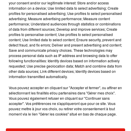
your consent and/or our legitimate interest: Store and/or access
Les derniers habitués se consoleront avec le
information on a device; Use limited data to select advertising; Create
profiles for personalised advertising; Use profiles to select personalised
coffret du Beverley qui contient, pour 60 €, un DVD
advertising; Measure advertising performance; Measure content
racontant l'histoire de l'établissement, des photos
performance; Understand audiences through statistics or combinations
et un CD avec la chanson de la maison !
of data from different sources; Develop and improve services; Create
profiles to personalise content; Use profiles to select personalised
Publié : 22 février 2019 à 9h55 par Mikaà«l Livret
content; Use limited data to select content; Ensure security, prevent and
Mundo Latino
detect fraud, and fix errors; Deliver and present advertising and content;
Save and communicate privacy choices. These technologies may
process personal data such as IP address and browsing data to offer
following functionalities: Identify devices based on information actively
Guatemala : l'éruption du volcan
requested; Use precise geolocation data; Match and combine data from
de Fuego est terminée
other data sources; Link different devices; Identify devices based on
information transmitted automatically.
Vous pouvez accepter en cliquant sur "Accepter et fermer", ou affiner en
sélectionnant les finalités et/ou partenaires dans "Gérer mes choix".
Le fourmilier géant fait son retour
Vous pouvez également refuser en cliquant sur "Continuer sans
en Argentine, et en pleine...
accepter". Vos préférences ne s'appliqueront que pour ce site. Vous
pouvez mettre à jour vos choix, ou retirer votre consentement à tout
moment via le lien "Gérer les cookies" situé en bas de chaque page.
Karol G dévoile la tracklist de