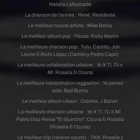
Natalia Lafourcade
La chanson de l'année :
René
. Residente
Le meilleur nouvel artiste : Mike Bahía
Le meilleur album pop :
Pausa
. Ricky Martin
La meilleure chanson pop : Tutu. Camilo, Jon
Leone & Richi López (Camilo y Pedro Capó)
La meilleure collaboration urbaine :
Yo X Ti, Tú x
Mí
. Rosalía & Ozuna
La meilleure interprétation reggaeton :
Yo perreo
sola
. Bad Bunny
Le meilleur album urbain :
Colores
. J Balvin
La meilleure chanson urbaine :
Yo X Ti, Tú X Mí
.
Pablo Diaz-Reixa "El Guincho", Ozuna & Rosalía
(Rosalía & Ozuna)
Le meilleur clip (version courte) :
TKN
. Rosalía y