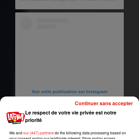
Voir cette publication sur Instagram
Une publication partagée par The Latin Recording Academy (@latingrammys)
Continuer sans accepter
Le respect de votre vie privée est notre
priorité
We and
our (447) partners
do the following data processing based on
your consent and/or our legitimate interest: Store and/or access