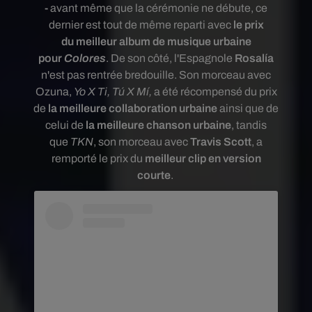
-
avant même que la cérémonie ne débute, ce
dernier est tout de même reparti avec
le prix
du meilleur album de musique urbaine
pour
Colores
. De son côté, l'Espagnole
Rosalía
n'est pas rentrée bredouille. Son morceau avec
Ozuna,
Yo X Ti, Tú X Mí,
a
été récompensé du prix
de
la meilleure collaboration urbaine
ainsi que de
celui de
la meilleure chanson urbaine
, tandis
que
TKN
, son morceau avec
Travis Scott
, a
remporté
le prix du
meilleur clip en version
courte
.