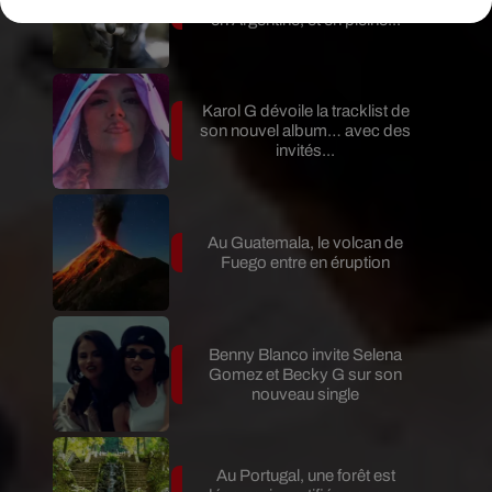
en Argentine, et en pleine...
Karol G dévoile la tracklist de
son nouvel album… avec des
invités...
Au Guatemala, le volcan de
Fuego entre en éruption
Benny Blanco invite Selena
Gomez et Becky G sur son
nouveau single
Au Portugal, une forêt est