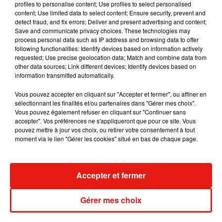
profiles to personalise content; Use profiles to select personalised
content; Use limited data to select content; Ensure security, prevent and
detect fraud, and fix errors; Deliver and present advertising and content;
Save and communicate privacy choices. These technologies may
process personal data such as IP address and browsing data to offer
following functionalities: Identify devices based on information actively
Depuis les faits, le professeur a été suspendu et
requested; Use precise geolocation data; Match and combine data from
risque des poursuites pour violences sur mineurs.
other data sources; Link different devices; Identify devices based on
information transmitted automatically.
La vidéo, filmée par d’autres élèves présents dans
la classe,
a été énormément commentée. Si
Vous pouvez accepter en cliquant sur "Accepter et fermer", ou affiner en
beaucoup dénoncent son agissement ; à
sélectionnant les finalités et/ou partenaires dans "Gérer mes choix".
Vous pouvez également refuser en cliquant sur "Continuer sans
l’inverse, le professeur a aussi reçu le soutien de
accepter". Vos préférences ne s'appliqueront que pour ce site. Vous
collègues. Une cagnotte a même été lancée sur le
pouvez mettre à jour vos choix, ou retirer votre consentement à tout
web
pour l’aider à payer ses frais de justice. Elle a
moment via le lien "Gérer les cookies" situé en bas de chaque page.
déjà recueilli 75 000 dollars.
Publié : 7 novembre 2018 à 10h39 par Maud
Accepter et fermer
Tambellini
Mundo Latino
Gérer mes choix
Le fourmilier géant fait son retour