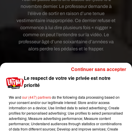
novembre dernier. Le professeur demande à
l’élève de sortir en raison d’une tenue
vestimentaire inappropriée. Ce dernier refuse et
commence à lui dire plusieurs fois « nigger »
comme on peut l’entendre sur la vidéo. Le
professeur âgé d’une soixantaine d’années va
alors perdre les pédales et le frapper.
Continuer sans accepter
Le respect de votre vie privée est notre
priorité
We and
our (447) partners
do the following data processing based on
your consent and/or our legitimate interest: Store and/or access
information on a device; Use limited data to select advertising; Create
profiles for personalised advertising; Use profiles to select personalised
advertising; Measure advertising performance; Measure content
performance; Understand audiences through statistics or combinations
of data from different sources; Develop and improve services; Create