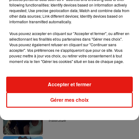
following functionalities: Identify devices based on information actively
requested; Use precise geolocation data; Match and combine data from
Afficher l'élément
other data sources; Link different devices; Identify devices based on
information transmitted automatically.
Vous pouvez accepter en cliquant sur "Accepter et fermer", ou affiner en
sélectionnant les finalités et/ou partenaires dans "Gérer mes choix".
Vous pouvez également refuser en cliquant sur "Continuer sans
Musique
accepter". Vos préférences ne s'appliqueront que pour ce site. Vous
pouvez mettre à jour vos choix, ou retirer votre consentement à tout
moment via le lien "Gérer les cookies" situé en bas de chaque page.
Karol G dévoile la tracklist de son nouvel
album… avec des invités...
6 août 2026
Accepter et fermer
Gérer mes choix
Benny Blanco invite Selena Gomez et
Becky G sur son nouveau single
5 août 2026