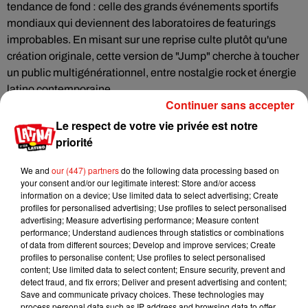
tendance de fond : celle des grands événements sportifs
mondiaux qui deviennent des laboratoires de featurings
improbables. En misant sur une reprise culte plutôt qu'une
création originale, cette version de "Jump" cherche à toucher
un public multigénérationnel, entre nostalgie rock et énergie
latino contemporaine.
Continuer sans accepter
Un symbole avant tout
Le respect de votre vie privée est notre
Au-delà de l'anecdote, cette collaboration résume assez
priorité
bien où en est la musique latino en 2026 : capable de se
glisser partout, y compris dans les monuments du rock, sans
We and
our (447) partners
do the following data processing based on
your consent and/or our legitimate interest: Store and/or access
perdre son identité. Une preuve de plus que le Mondial ne se
information on a device; Use limited data to select advertising; Create
joue pas seulement sur les terrains.
profiles for personalised advertising; Use profiles to select personalised
advertising; Measure advertising performance; Measure content
performance; Understand audiences through statistics or combinations
of data from different sources; Develop and improve services; Create
Cet élément est masqué compte-tenu du refus du
profiles to personalise content; Use profiles to select personalised
content; Use limited data to select content; Ensure security, prevent and
dépôt de cookies que vous avez exprimé. Si vous
detect fraud, and fix errors; Deliver and present advertising and content;
souhaitez l'afficher, merci de nous donner votre accord
Save and communicate privacy choices. These technologies may
en cliquant sur le bouton ci-dessous.
process personal data such as IP address and browsing data to offer