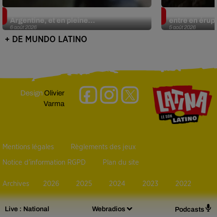
Le fourmilier géant fait son retour en
Au Guatemala,
Argentine, et en pleine...
entre en érup
6 août 2026
5 août 2026
+ DE MUNDO LATINO
Design
Olivier
Varma
Mentions légales
Règlements des jeux
Notice d’information RGPD
Plan du site
Archives
2026
2025
2024
2023
2022
Live :
National
Webradios
Podcasts