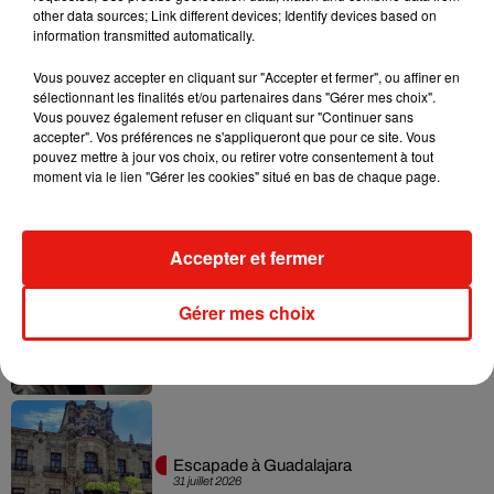
other data sources; Link different devices; Identify devices based on
information transmitted automatically.
Vous pouvez accepter en cliquant sur "Accepter et fermer", ou affiner en
Musique
sélectionnant les finalités et/ou partenaires dans "Gérer mes choix".
Vous pouvez également refuser en cliquant sur "Continuer sans
accepter". Vos préférences ne s'appliqueront que pour ce site. Vous
pouvez mettre à jour vos choix, ou retirer votre consentement à tout
Karol G dévoile la tracklist de son nouvel
moment via le lien "Gérer les cookies" situé en bas de chaque page.
album… avec des invités...
6 août 2026
Accepter et fermer
Benny Blanco invite Selena Gomez et
Gérer mes choix
Becky G sur son nouveau single
5 août 2026
Escapade à Guadalajara
31 juillet 2026