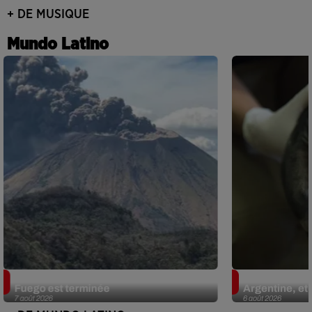
+ DE MUSIQUE
Mundo Latino
Guatemala : l'éruption du volcan de
Le fourmilier 
Fuego est terminée
Argentine, et 
7 août 2026
6 août 2026