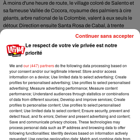
À moins d'une heure de route, le village coloré de Salento et
sa fameuse Vallée de Cocora, royaume des palmiers à cire
géants, arbre national de la Colombie, valent à eux seuls le
détour. Direction ensuite Santa Rosa de Cabal, à trente
minutes, pour ses thermes naturels dominés par une
Continuer sans accepter
cascade. Plus haut encore, le Parc National Los Nevados
Le respect de votre vie privée est notre
dévoile ses páramos et ses lagunes glaciaires, entre
priorité
randonnées d'une journée et treks de plusieurs jours vers le
Nevado Santa Isabel.
We and
our (447) partners
do the following data processing based on
your consent and/or our legitimate interest: Store and/or access
Café, saveurs et vie nocturne
information on a device; Use limited data to select advertising; Create
profiles for personalised advertising; Use profiles to select personalised
Impossible de quitter Pereira sans visiter une hacienda
advertising; Measure advertising performance; Measure content
cafetera pour s'initier à la culture, la récolte et la torréfaction
performance; Understand audiences through statistics or combinations
du grain. Le soir venu, la ville se révèle festive : restaurants
of data from different sources; Develop and improve services; Create
profiles to personalise content; Use profiles to select personalised
raffinés, arepas de rue et bars où résonnent salsa, boléro et
content; Use limited data to select content; Ensure security, prevent and
tango prolongent la soirée jusqu'au bout de la nuit. Une
detect fraud, and fix errors; Deliver and present advertising and content;
escale colombienne aussi authentique que vivante.
Save and communicate privacy choices. These technologies may
process personal data such as IP address and browsing data to offer
following functionalities: Identify devices based on information actively
requested; Use precise geolocation data; Match and combine data from