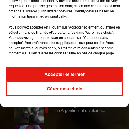
following functionalities: Identify devices based on information actively
service client sont et demeurent nos priorités
requested; Use precise geolocation data; Match and combine data from
absolues. Nous nous réservons le droit de porter
other data sources; Link different devices; Identify devices based on
l’affaire devant les tribunaux.
information transmitted automatically.
— Domino's France (@dominos_pizzafr)
7
Vous pouvez accepter en cliquant sur "Accepter et fermer", ou affiner en
novembre 2018
sélectionnant les finalités et/ou partenaires dans "Gérer mes choix".
Vous pouvez également refuser en cliquant sur "Continuer sans
Publié : 13 novembre 2018 à 16h00 par Aurélie
accepter". Vos préférences ne s'appliqueront que pour ce site. Vous
pouvez mettre à jour vos choix, ou retirer votre consentement à tout
Amcn
moment via le lien "Gérer les cookies" situé en bas de chaque page.
Mundo Latino
Accepter et fermer
Guatemala : l'éruption du volcan
de Fuego est terminée
Gérer mes choix
Le fourmilier géant fait son retour
en Argentine, et en pleine...