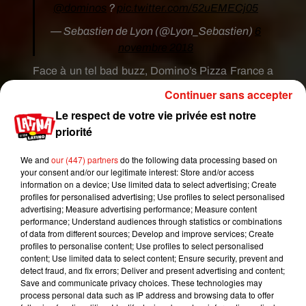
@dominos
?
pic.twitter.com/52uEMECj05
— Sebastien de Lyon (@Lyon_Sebastien)
6
novembre 2018
Face à un tel
bad
buzz,
Domino’s
Pizza France a
adressé un message à sa clientèle et promet des
Continuer sans accepter
sanctions :
«
Un tel comportement est
Le respect de votre vie privée est notre
inacceptable et nuit fortement à l’image de notre
priorité
marque.
Nous nous réservons le droit de porter
l’affaire devant les tribunaux quel que soit l’auteur
We and
our (447) partners
do the following data processing based on
des faits
(…)
.
Nos équipes sont au travail pour
your consent and/or our legitimate interest: Store and/or access
information on a device; Use limited data to select advertising; Create
découvrir l’origine de la
profiles for personalised advertising; Use profiles to select personalised
vidéo.
Domino’s
condamne très fermement cet
advertising; Measure advertising performance; Measure content
acte.
La qualité de nos produits et le service client
performance; Understand audiences through statistics or combinations
of data from different sources; Develop and improve services; Create
sont et demeurent nos priorités
».
profiles to personalise content; Use profiles to select personalised
content; Use limited data to select content; Ensure security, prevent and
Nos équipes sont au travail pour découvrir
detect fraud, and fix errors; Deliver and present advertising and content;
l’origine de la vidéo. Domino’s condamne très
Save and communicate privacy choices. These technologies may
fermement cet acte. La qualité des produits et le
process personal data such as IP address and browsing data to offer