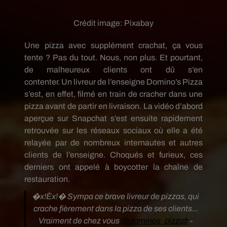
Crédit image:
Pixabay
Une pizza avec supplément crachat, ça vous
tente ?
Pas du tout.
Nous, non plus.
Et pourtant,
de malheureux clients ont dû s’en
contenter.
Un
livreur de l’enseigne
Domino’s
Pizza
s’est, en effet, filmé en train de cracher dans une
pizza avant de partir en livraison.
La vidéo d’abord
aperçue sur
Snapchat
s’est ensuite rapidement
retrouvée sur les réseaux sociaux où elle a été
relayée par de nombreux internautes et autres
clients de l’enseigne.
Choqués et furieux, ces
derniers ont appelé à boycotter la chaîne de
restauration.
�x!Èx!� Sympa ce brave livreur de pizzas, qui
crache fièrement dans la pizza de ses clients...
Vraiment de chez vous
@dominos_pizzafr
-