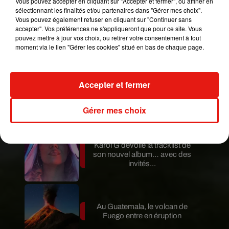
Vous pouvez accepter en cliquant sur "Accepter et fermer", ou affiner en
Mundo Latino
sélectionnant les finalités et/ou partenaires dans "Gérer mes choix".
Vous pouvez également refuser en cliquant sur "Continuer sans
accepter". Vos préférences ne s'appliqueront que pour ce site. Vous
Guatemala : l'éruption du volcan
pouvez mettre à jour vos choix, ou retirer votre consentement à tout
de Fuego est terminée
moment via le lien "Gérer les cookies" situé en bas de chaque page.
Accepter et fermer
Le fourmilier géant fait son retour
en Argentine, et en pleine...
Gérer mes choix
Karol G dévoile la tracklist de
son nouvel album… avec des
invités...
Au Guatemala, le volcan de
Fuego entre en éruption