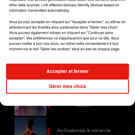
other data sources; Link different devices; Identify devices based on
(complexe) de la taxe foncière. Il faudra donc
information transmitted automatically.
attendre la mise en place de la réforme pour être
réellement fixé. Une réforme qui prendra entre 5 et
Vous pouvez accepter en cliquant sur "Accepter et fermer", ou affiner en
10 ans à être appliqué, prévient Bercy.
sélectionnant les finalités et/ou partenaires dans "Gérer mes choix".
Vous pouvez également refuser en cliquant sur "Continuer sans
Publié : 23 avril 2018 à 8h41 par Mikaà«l Livret
accepter". Vos préférences ne s'appliqueront que pour ce site. Vous
pouvez mettre à jour vos choix, ou retirer votre consentement à tout
Mundo Latino
moment via le lien "Gérer les cookies" situé en bas de chaque page.
Le fourmilier géant fait son retour
en Argentine, et en pleine...
Accepter et fermer
Gérer mes choix
Karol G dévoile la tracklist de
son nouvel album… avec des
invités...
Au Guatemala, le volcan de