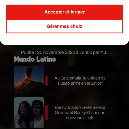
Au programme ?
Une immense chocolaterie en
ligne, proposant une sélection de
Accepter et fermer
chocolats exquis
: sucettes en chocolat, truffes,
fruits enrobés, nougats, caramels, tablettes, et
Gérer mes choix
autres chocolateries
signées Jean-Paul Hévin,
Bernachon, Hugo & Victor, Bonnat ou encore
Chapon
... Il y en a pour tous les goûts, miam !
Publié : 20 novembre 2020 à 16h00 par A.L.
Mundo Latino
Au Guatemala, le volcan de
Fuego entre en éruption
Benny Blanco invite Selena
Gomez et Becky G sur son
nouveau single