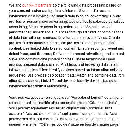
We and
our (447) partners
do the following data processing based on
your consent and/or our legitimate interest: Store and/or access
information on a device; Use limited data to select advertising; Create
profiles for personalised advertising; Use profiles to select personalised
advertising; Measure advertising performance; Measure content
performance; Understand audiences through statistics or combinations
of data from different sources; Develop and improve services; Create
Voir cette publication sur Instagram
profiles to personalise content; Use profiles to select personalised
content; Use limited data to select content; Ensure security, prevent and
Une publication partagée par Salon du Chocolat (@salonduchocolat)
detect fraud, and fix errors; Deliver and present advertising and content;
Save and communicate privacy choices. These technologies may
process personal data such as IP address and browsing data to offer
"
Pour prolonger la pédagogie et la découverte de
following functionalities: Identify devices based on information actively
ce produit qui nous unit tous, nous proposons
requested; Use precise geolocation data; Match and combine data from
other data sources; Link different devices; Identify devices based on
désormais une déclinaison digitale totalement
information transmitted automatically.
intégrée à notre évènement annuel. Face à
l’actualité, nous avons voulu apporter au plus vite
Vous pouvez accepter en cliquant sur "Accepter et fermer", ou affiner en
sélectionnant les finalités et/ou partenaires dans "Gérer mes choix".
une solution concrète aux chocolatiers pour
Vous pouvez également refuser en cliquant sur "Continuer sans
rendre leurs créations accessibles à tous et
accepter". Vos préférences ne s'appliqueront que pour ce site. Vous
partout"
, a ainsi expliqué Gérald Palacios,
pouvez mettre à jour vos choix, ou retirer votre consentement à tout
moment via le lien "Gérer les cookies" situé en bas de chaque page.
président du Salon du Chocolat.