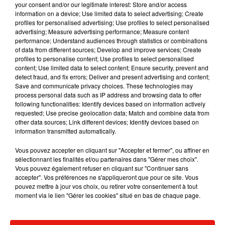
your consent and/or our legitimate interest: Store and/or access
Depuis, Joaquin "El Chapo" Guzman a été
information on a device; Use limited data to select advertising; Create
profiles for personalised advertising; Use profiles to select personalised
condamné à la prison à perpétuité aux Etats-Unis.
advertising; Measure advertising performance; Measure content
Il est incarcéré dans une prison haute sécurité du
performance; Understand audiences through statistics or combinations
Colorado.
of data from different sources; Develop and improve services; Create
profiles to personalise content; Use profiles to select personalised
Publié : 23 février 2021 à 8h57 par TD
content; Use limited data to select content; Ensure security, prevent and
Mundo Latino
detect fraud, and fix errors; Deliver and present advertising and content;
Save and communicate privacy choices. These technologies may
process personal data such as IP address and browsing data to offer
following functionalities: Identify devices based on information actively
Le fourmilier géant fait son retour
requested; Use precise geolocation data; Match and combine data from
en Argentine, et en pleine...
other data sources; Link different devices; Identify devices based on
information transmitted automatically.
Vous pouvez accepter en cliquant sur "Accepter et fermer", ou affiner en
sélectionnant les finalités et/ou partenaires dans "Gérer mes choix".
Karol G dévoile la tracklist de
Vous pouvez également refuser en cliquant sur "Continuer sans
son nouvel album… avec des
accepter". Vos préférences ne s'appliqueront que pour ce site. Vous
invités...
pouvez mettre à jour vos choix, ou retirer votre consentement à tout
moment via le lien "Gérer les cookies" situé en bas de chaque page.
Au Guatemala, le volcan de