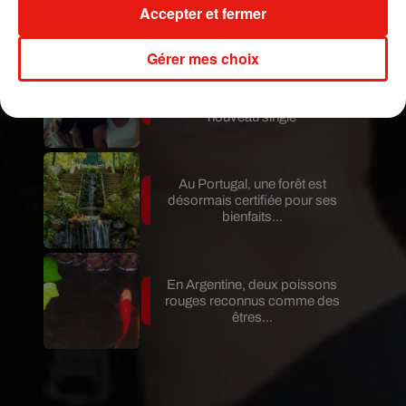
Fuego entre en éruption
Accepter et fermer
Gérer mes choix
Benny Blanco invite Selena
Gomez et Becky G sur son
nouveau single
Au Portugal, une forêt est
désormais certifiée pour ses
bienfaits...
En Argentine, deux poissons
rouges reconnus comme des
êtres...