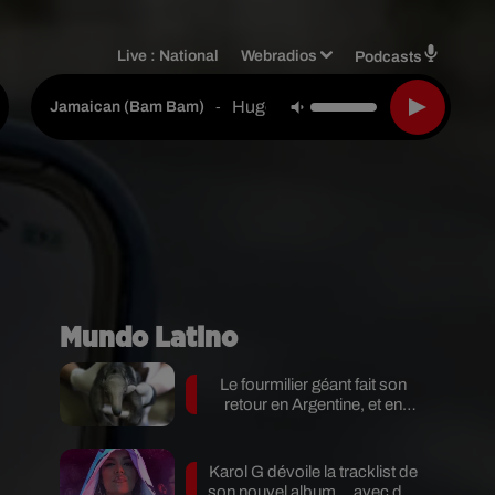
Live :
National
Webradios
Podcasts
Hugel & Solto (fr)
-
Jamaican (bam Bam)
Mundo Latino
Le fourmilier géant fait son
retour en Argentine, et en
pleine...
Karol G dévoile la tracklist de
son nouvel album… avec des