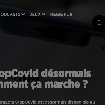
PODCASTS
JEUX
RÉGIE PUB
topCovid désormais
mment ça marche ?
contacts StopCovid est désormais disponible au