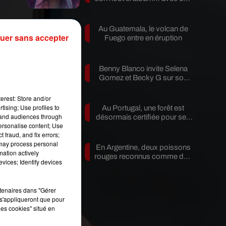
invités...
Au Guatemala, le volcan de
uer sans accepter
Fuego entre en éruption
ée
Benny Blanco invite Selena
Gomez et Becky G sur son
nouveau single
erest: Store and/or
tising; Use profiles to
Au Portugal, une forêt est
tand audiences through
désormais certifiée pour ses
personalise content; Use
bienfaits...
 fraud, and fix errors;
t
 may process personal
En Argentine, deux poissons
mation actively
rouges reconnus comme des
vices; Identify devices
êtres...
rtenaires dans "Gérer
n
s'appliqueront que pour
les cookies" situé en
xy