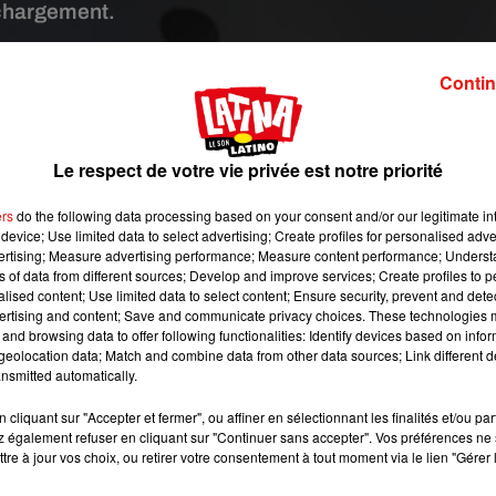
chargement.
Contin
AFP - Thomas Samson
gasin d'applications Google Play, elle le sera aussi dans la soir
 de traçage de contacts StopCovid entre en service.
Le respect de votre vie privée est notre priorité
onible sur le magasin d'application Google Play
#AFP
ers
do the following data processing based on your consent and/or our legitimate int
ter.com/8gbMe1EBhF
device; Use limited data to select advertising; Create profiles for personalised adver
vertising; Measure advertising performance; Measure content performance; Unders
Presse (@afpfr)
June 2, 2020
ns of data from different sources; Develop and improve services; Create profiles to 
alised content; Use limited data to select content; Ensure security, prevent and detect
nus s'ils ont croisé récemment, à moins d'un mètre et pendan
ertising and content; Save and communicate privacy choices. These technologies
couvert contaminé par le coronavirus
responsable du Covid-19.
and browsing data to offer following functionalities: Identify devices based on infor
h
, a été développée sous la direction de l'institut de recherche en
eolocation data; Match and combine data from other data sources; Link different de
nsmitted automatically.
veloppeurs de sociétés privées comme Orange et Capgemini. Le
f au coronavirus, il reçoit un QR code à prendre en photo avec son
cliquant sur "Accepter et fermer", ou affiner en sélectionnant les finalités et/ou pa
 un bus ou dans un commerce et qui avaient installé l’applicatio
 également refuser en cliquant sur "Continuer sans accepter". Vos préférences ne 
incitant à se faire dépister également.
tre à jour vos choix, ou retirer votre consentement à tout moment via le lien "Gérer 
pédagogiques du JT de
@France2tv
⤵️
pic.twitter.com/SGhwvKhl