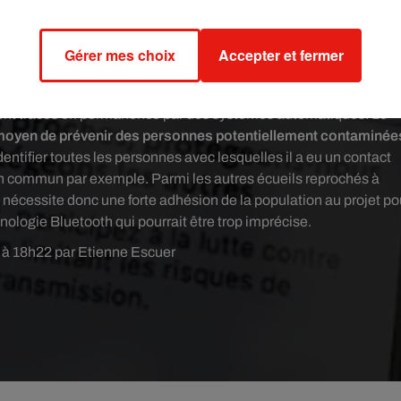
@cedric_o)
May 31, 2020
Gérer mes choix
Accepter et fermer
ui ne fait pas l'unanimité
informatique et des juristes,
qui y voient un premier pas vers un
raient tracés en permanence par des systèmes automatiques. Le
 moyen de prévenir des personnes potentiellement contaminée
ntifier toutes les personnes avec lesquelles il a eu un contact
en commun par exemple. Parmi les autres écueils reprochés à
i nécessite donc une forte adhésion de la population au projet po
nologie Bluetooth qui pourrait être trop imprécise.
0 à 18h22 par Etienne Escuer