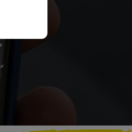
e
s
ur