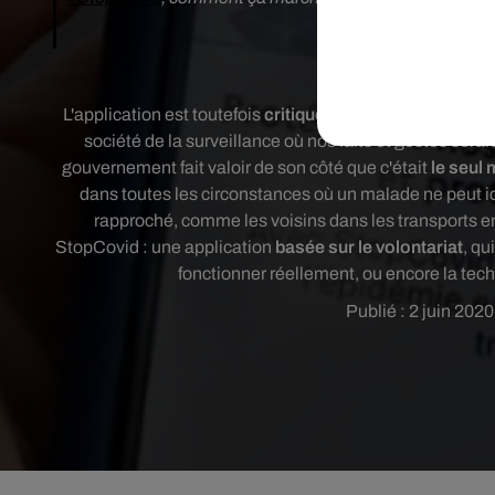
— Cédric O (
Une application q
L'application est toutefois
critiquée par des experts en 
société de la surveillance où nos faits et gestes se
gouvernement fait valoir de son côté que c'était
le seul
dans toutes les circonstances où un malade ne peut ide
rapproché, comme les voisins dans les transports 
StopCovid : une application
basée sur le volontariat
, qu
fonctionner réellement, ou encore la tech
Publié : 2 juin 202